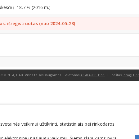
okesčių -18,7 % (2016 m.)
as: išregistruotas (nuo 2024-05-23)
FOMINTA, UAB. Visos teisės saugomos. Telefonas
+370 6900 1551
. El. paštas
info@1551
tainės veikimui užtikrinti, statistiniais bei rinkodaros
 ir elektroninių paslaugų veikimui. Šiems slapukams nėra