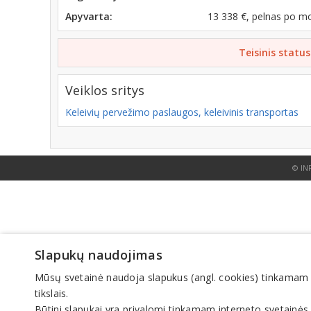
Apyvarta:
13 338 €, pelnas po m
Teisinis status
Veiklos sritys
Keleivių pervežimo paslaugos, keleivinis transportas
© IN
Slapukų naudojimas
Mūsų svetainė naudoja slapukus (angl. cookies) tinkamam sve
tikslais.
Būtini slapukai yra privalomi tinkamam interneto svetainės