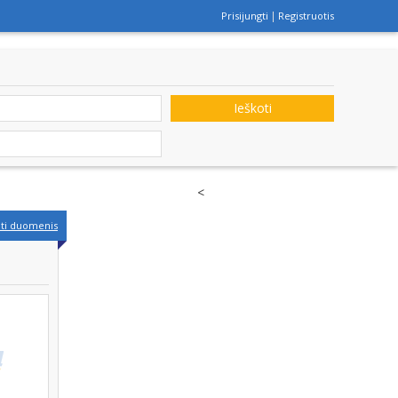
Prisijungti
Registruotis
Ieškoti
<
nti duomenis