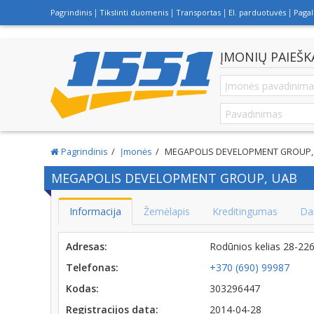
Pagrindinis
Tikslinti duomenis
Transportas
El. parduotuvės
Paga
ĮMONIŲ PAIEŠK
Pagrindinis
Įmonės
MEGAPOLIS DEVELOPMENT GROUP,
MEGAPOLIS DEVELOPMENT GROUP, UAB
Informacija
Žemėlapis
Kreditingumas
Da
Adresas:
Rodūnios kelias 28-22
Telefonas:
+370 (690) 99987
Kodas:
303296447
Registracijos data:
2014-04-28