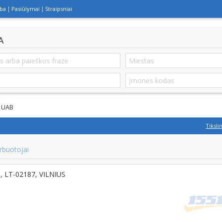
lba
Pasiūlymai
Straipsniai
A
 UAB
Tiksli
rbuotojai
6, LT-02187, VILNIUS