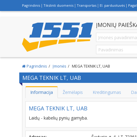
Pagrindinis
Tikslinti duomenis
Transportas
El. parduotuvės
Paga
ĮMONIŲ PAIEŠK
Pagrindinis
Įmonės
MEGA TEKNIK LT, UAB
MEGA TEKNIK LT, UAB
Informacija
Žemėlapis
Kreditingumas
Da
MEGA TEKNIK LT, UAB
Laidų - kabelių pynių gamyba.
Adresas:
Švyturio g. 4, LT-7