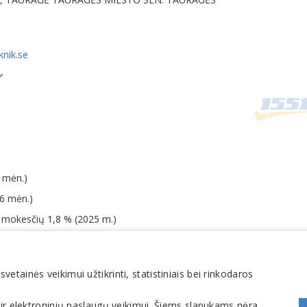
nik.se
 mėn.)
06 mėn.)
o mokesčių 1,8 % (2025 m.)
tainės veikimui užtikrinti, statistiniais bei rinkodaros
 ir elektroninių paslaugų veikimui. Šiems slapukams nėra