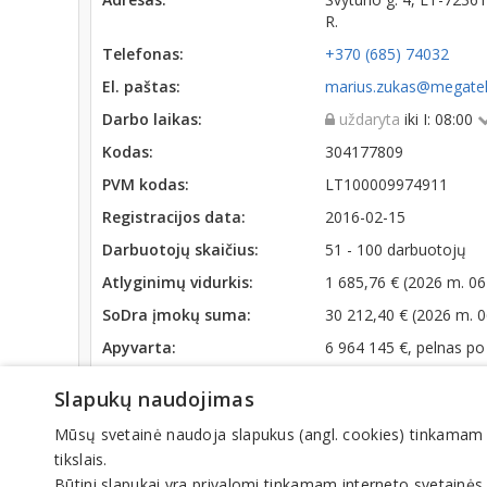
R.
Telefonas:
+370 (685) 74032
El. paštas:
marius.zukas@megatek
Darbo laikas:
uždaryta
iki I: 08:00
Kodas:
304177809
PVM kodas:
LT100009974911
Registracijos data:
2016-02-15
Darbuotojų skaičius:
51 - 100 darbuotojų
Atlyginimų vidurkis:
1 685,76 € (2026 m. 06
SoDra įmokų suma:
30 212,40 € (2026 m. 
Apyvarta:
6 964 145 €, pelnas p
Slapukų naudojimas
Veiklos sritys
Mūsų svetainė naudoja slapukus (angl. cookies) tinkamam sve
Elektros prekės
tikslais.
Laidai
Būtini slapukai yra privalomi tinkamam interneto svetainės