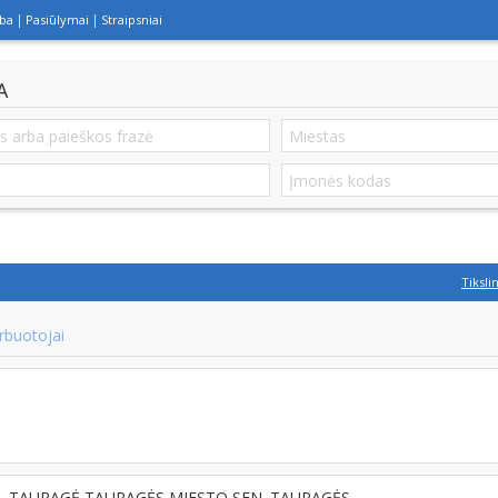
lba
Pasiūlymai
Straipsniai
A
Tiksli
rbuotojai
2361, TAURAGĖ TAURAGĖS MIESTO SEN. TAURAGĖS