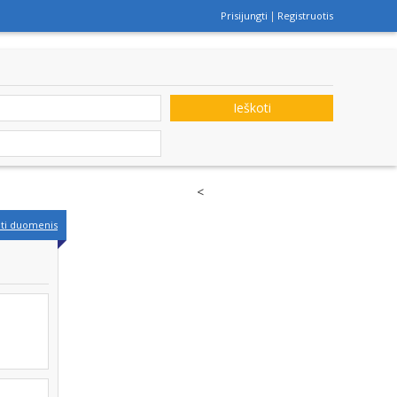
Prisijungti
Registruotis
Ieškoti
<
nti duomenis