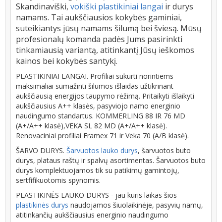
Skandinaviški,
vokiški plastikiniai langai
ir durys
namams. Tai aukščiausios kokybės gaminiai,
suteikiantys jūsų namams šilumą bei šviesą. Mūsų
profesionalų komanda padės Jums pasirinkti
tinkamiausią variantą, atitinkantį Jūsų ieškomos
kainos bei kokybės santykį.
PLASTIKINIAI LANGAI. Profiliai sukurti norintiems
maksimaliai sumažinti šilumos išlaidas užtikrinant
aukščiausią energijos taupymo rėžimą. Pritaikyti išlaikyti
aukščiausius A++ klasės, pasyviojo namo energinio
naudingumo standartus. KOMMERLING 88 IR 76 MD
(A+/A++ klasė),VEKA SL 82 MD (A+/A++ klasė).
Renovaciniai profiliai Framex 71 ir Veka 70 (A/B klasė).
ŠARVO DURYS.
Šarvuotos lauko durys
, šarvuotos buto
durys, plataus raštų ir spalvų asortimentas. Šarvuotos buto
durys komplektuojamos tik su patikimų gamintojų,
sertfifikuotomis spynomis.
PLASTIKINĖS LAUKO DURYS - jau kuris laikas šios
plastikinės durys
naudojamos šiuolaikinėje, pasyvių namų,
atitinkančių aukščiausius energinio naudingumo