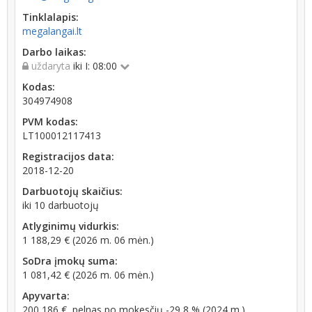
Tinklalapis:
megalangai.lt
Darbo laikas:
uždaryta
iki I: 08:00
Kodas:
304974908
PVM kodas:
LT100012117413
Registracijos data:
2018-12-20
Darbuotojų skaičius:
iki 10 darbuotojų
Atlyginimų vidurkis:
1 188,29 € (2026 m. 06 mėn.)
SoDra įmokų suma:
1 081,42 € (2026 m. 06 mėn.)
Apyvarta:
200 186 €, pelnas po mokesčių -29,8 % (2024 m.)