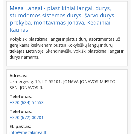
Mega Langai - plastikiniai langai, durys,
stumdomos sistemos durys, šarvo durys
prekyba, montavimas Jonava, Kėdainiai,
Kaunas
Kokybiški plastikiniai langai ir platus durų asortimentas už
gerą kainą kiekvienam būstui! Kokybiškų langų ir durų
tiekėjas Lietuvoje. Skandinaviški, vokiški plastikiniai langai ir
durys namams.
Adresas:
Ukmergės g. 19, LT-55101, JONAVA JONAVOS MIESTO
SEN. JONAVOS R.
Telefonas:
+370 (684) 54558
Telefonas:
+370 (672) 00701
El. paštas:
info@megalangai.lt