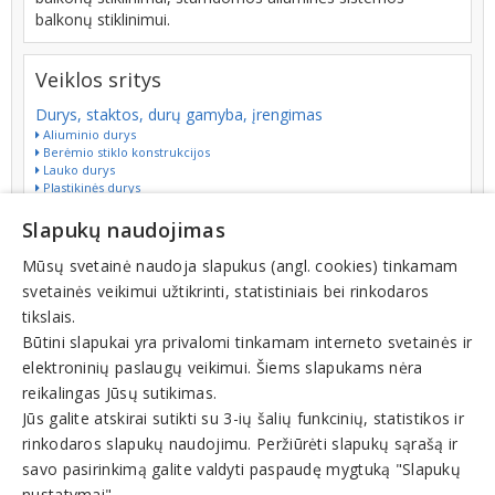
balkonų stiklinimui.
Veiklos sritys
Durys, staktos, durų gamyba, įrengimas
Aliuminio durys
Berėmio stiklo konstrukcijos
Lauko durys
Plastikinės durys
Stiklo durys
Stumdomos durys
Slapukų naudojimas
Vidaus durys
Mūsų svetainė naudoja slapukus (angl. cookies) tinkamam
Langai, palangės, gamyba, įrengimas
svetainės veikimui užtikrinti, statistiniais bei rinkodaros
Balkonų stiklinimas
Langų montavimas
tikslais.
Plastikiniai langai
Būtini slapukai yra privalomi tinkamam interneto svetainės ir
Stiklinimas
Stiklo paketai
elektroninių paslaugų veikimui. Šiems slapukams nėra
Stiklo pertvaros
reikalingas Jūsų sutikimas.
Terasos
Vitrinos
Jūs galite atskirai sutikti su 3-ių šalių funkcinių, statistikos ir
rinkodaros slapukų naudojimu. Peržiūrėti slapukų sąrašą ir
Vartai, tvoros, gamyba, įrengimas
Garažų vartai
savo pasirinkimą galite valdyti paspaudę mygtuką "Slapukų
Pakeliami vartai
nustatymai".