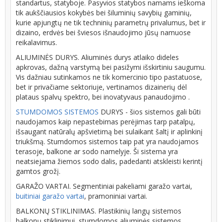
standartus, statyboje. Pasyvios statybos namams ieškoma
tik aukščiausios kokybės bei šiluminių savybių gaminių,
kurie apjungtų ne tik techninių parametrų privalumus, bet ir
dizaino, erdvės bei šviesos išnaudojimo jūsų namuose
reikalavimus.
ALIUMINĖS DURYS. Aliuminės durys atlaiko dideles
apkrovas, dažną varstymą bei pasižymi išskirtiniu saugumu.
Vis dažniau sutinkamos ne tik komercinio tipo pastatuose,
bet ir privačiame sektoriuje, vertinamos dizainerių dėl
plataus spalvų spektro, bei inovatyvaus panaudojimo .
STUMDOMOS SISTEMOS
DURYS - šios sistemos gali būti
naudojamos kaip nepastebimas perėjimas tarp patalpų,
išsaugant natūralų apšvietimą bei sulaikant šaltį ir aplinkinį
triukšmą. Stumdomos sistemos taip pat yra naudojamos
terasoje, balkone ar sodo namelyje. Ši sistema yra
neatsiejama žiemos sodo dalis, padedanti atskleisti kerintį
gamtos grožį.
GARAŽO VARTAI. Segmentiniai pakeliami garažo vartai,
buitiniai garažo vartai
, pramoniniai vartai.
BALKONŲ STIKLINIMAS. Plastikinių langų sistemos
balkonų stiklinimui, stumdomos aliuminės sistemos