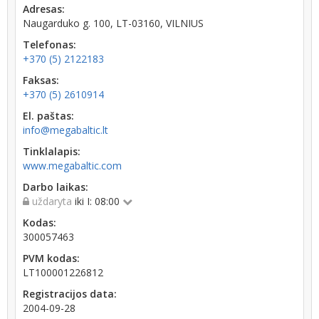
Adresas:
Naugarduko g. 100, LT-03160, VILNIUS
Telefonas:
+370 (5) 2122183
Faksas:
+370 (5) 2610914
El. paštas:
info@megabaltic.lt
Tinklalapis:
www.megabaltic.com
Darbo laikas:
uždaryta
iki I: 08:00
Kodas:
300057463
PVM kodas:
LT100001226812
Registracijos data:
2004-09-28