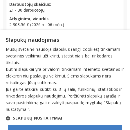
Darbuotojų skaičius:
21 - 30 darbuotojų
Atlyginimų vidurkis:
2 303,56 € (2026 m. 06 mėn.)
SoDra įmokų suma:
Slapukų naudojimas
13 715,93 € (2026 m. 06 mėn.)
Apyvarta:
Mūsų svetainė naudoja slapukus (angl. cookies) tinkamam
11 736 646 €, pelnas po mokesčių 17,5 % (2025 m.)
svetainės veikimui užtikrinti, statistiniais bei rinkodaros
tikslais.
Būtini slapukai yra privalomi tinkamam interneto svetainės ir
elektroninių paslaugų veikimui. Šiems slapukams nėra
reikalingas Jūsų sutikimas.
Veiklos sritys
Jūs galite atskirai sutikti su 3-ių šalių funkcinių, statistikos ir
Eksportas, importas
rinkodaros slapukų naudojimu. Peržiūrėti slapukų sąrašą ir
Gaivieji gėrimai
savo pasirinkimą galite valdyti paspaudę mygtuką "Slapukų
Sultys
nustatymai".
Vaisvandeniai
SLAPUKŲ NUSTATYMAI