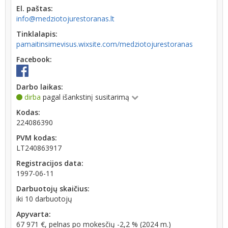
El. paštas:
info@medziotojurestoranas.lt
Tinklalapis:
pamaitinsimevisus.wixsite.com/medziotojurestoranas
Facebook:
Darbo laikas:
dirba
pagal išankstinį susitarimą
Kodas:
224086390
PVM kodas:
LT240863917
Registracijos data:
1997-06-11
Darbuotojų skaičius:
iki 10 darbuotojų
Apyvarta:
67 971 €, pelnas po mokesčių -2,2 % (2024 m.)