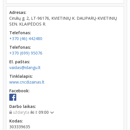
Adresas:
Cirulių g. 2, LT-96176, KVIETINIŲ K. DAUPARŲ-KVIETINIŲ
SEN. KLAIPĖDOS R.
Telefonas:
+370 (46) 442480
Telefonas:
+370 (699) 95076
El. paštas:
vaidas@idangu.lt
Tinklalapis:
www.cncdizainas.lt
Facebook:
Darbo laikas:
uždaryta
iki I: 09:00
Kodas:
303339635