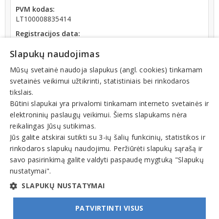
PVM kodas:
LT100008835414
Registracijos data:
2014-06-30
Slapukų naudojimas
Apyvarta:
34 210 €, pelnas po mokesčių -18,7 % (2023 m.)
Mūsų svetainė naudoja slapukus (angl. cookies) tinkamam
svetainės veikimui užtikrinti, statistiniais bei rinkodaros
Skola Sodrai:
tikslais.
5362.85
€ (nuo 2025-10-13 dienos)
Būtini slapukai yra privalomi tinkamam interneto svetainės ir
elektroninių paslaugų veikimui. Šiems slapukams nėra
reikalingas Jūsų sutikimas.
Jūs galite atskirai sutikti su 3-ių šalių funkcinių, statistikos ir
rinkodaros slapukų naudojimu. Peržiūrėti slapukų sąrašą ir
Veiklos sritys
savo pasirinkimą galite valdyti paspaudę mygtuką "Slapukų
nustatymai".
Baldų gamyba
SLAPUKŲ NUSTATYMAI
PATVIRTINTI VISUS
© INFOMINTA, UAB. Visos teisės saugomos. Telefonas
+370 6900 1551
. El. paštas