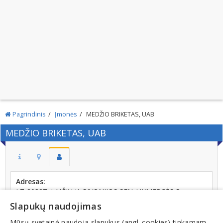
Pagrindinis
Įmonės
MEDŽIO BRIKETAS, UAB
MEDŽIO BRIKETAS, UAB
Adresas:
LT-20327, LAIČIŲ K. PIVONIJOS SEN. UKMERGĖS R.
Slapukų naudojimas
Kodas:
282919870
Mūsų svetainė naudoja slapukus (angl. cookies) tinkamam