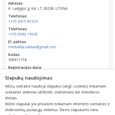
Adresas:
K. Ladygos g. 64, LT-28238, UTENA
Telefonas:
+370 (687) 86324
Telefonas:
+370 (698) 19008
El. paštas:
medvalda.valdas@gmail.com
Kodas:
300911718
Registracijos data:
2007-07-10
Slapukų naudojimas
Apyvarta:
1 750 €, pelnas po mokesčių -107,9 % (2022 m.)
Mūsų svetainė naudoja slapukus (angl. cookies) tinkamam
svetainės veikimui užtikrinti, statistiniais bei rinkodaros
tikslais.
Būtini slapukai yra privalomi tinkamam interneto svetainės ir
elektroninių paslaugų veikimui. Šiems slapukams nėra