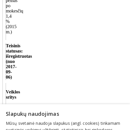
pelnas
po
mokesčių
1,4
%
(2015
m.)
Teisinis
statusas:
išregistruotas
(nuo
2017-
09-
06)
Veiklos
sritys
Kelių,
Slapukų naudojimas
tiltų
statyba,
Mūsų svetainė naudoja slapukus (angl. cookies) tinkamam
priežiūra
Metalo
svetainės veikimui užtikrinti, statistiniais bei rinkodaros