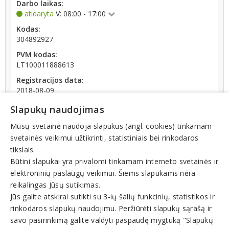
Darbo laikas:
atidaryta
V: 08:00 - 17:00
Kodas:
304892927
PVM kodas:
LT100011888613
Registracijos data:
2018-08-09
Darbuotojų skaičius:
Slapukų naudojimas
iki 10 darbuotojų
Mūsų svetainė naudoja slapukus (angl. cookies) tinkamam
Apyvarta:
svetainės veikimui užtikrinti, statistiniais bei rinkodaros
123 016 €, pelnas po mokesčių -1,4 % (2025 m.)
tikslais.
Būtini slapukai yra privalomi tinkamam interneto svetainės ir
elektroninių paslaugų veikimui. Šiems slapukams nėra
reikalingas Jūsų sutikimas.
Jūs galite atskirai sutikti su 3-ių šalių funkcinių, statistikos ir
rinkodaros slapukų naudojimu. Peržiūrėti slapukų sąrašą ir
Veiklos sritys
savo pasirinkimą galite valdyti paspaudę mygtuką "Slapukų
Farmacijos pramonė, medikamentai, vaistinės