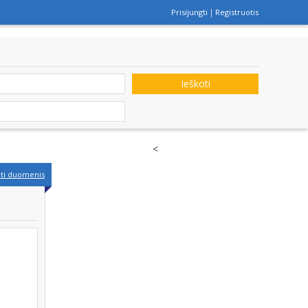
Prisijungti
Registruotis
Ieškoti
<
nti duomenis