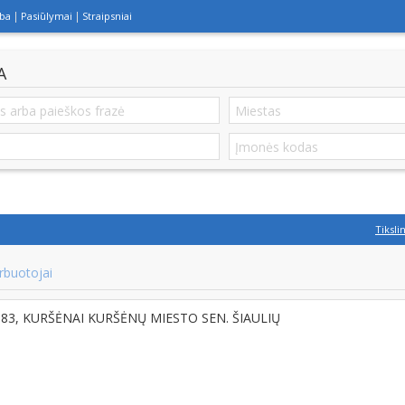
lba
Pasiūlymai
Straipsniai
A
Tiksli
rbuotojai
1183, KURŠĖNAI KURŠĖNŲ MIESTO SEN. ŠIAULIŲ