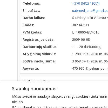
Telefonas:
+370 (682) 19374
El. paštas:
uabmedijana@gmail.c
Darbo laikas:
uždaryta
iki V: 08:00
Kodas:
302347611
PVM kodas:
LT100004874615
Registracijos data:
2009-06-08
Darbuotojų skaičius:
11 - 20 darbuotojų
Atlyginimų vidurkis:
1 280,36 € (2026 m. 06
SoDra įmokų suma:
3 068,04 € (2026 m. 06
Apyvarta:
475 930 €, pelnas po 
Veiklos sritys
Slapukų naudojimas
Medienos gaminiai
Mediniai padėklai
Mūsų svetainė naudoja slapukus (angl. cookies) tinkamam sve
tikslais.
Būtini slapukai yra privalomi tinkamam interneto svetainės