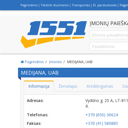
Pagrindinis
Tikslinti duomenis
Transportas
El. parduotuvės
Paga
ĮMONIŲ PAIEŠK
Pagrindinis
Įmonės
MEDIJANA, UAB
MEDIJANA, UAB
Informacija
Žemėlapis
Kreditingumas
Da
Adresas:
Vydūno g. 25 A, LT-8
R.
Telefonas:
+370 (650) 36624
Faksas:
+370 (41) 580885