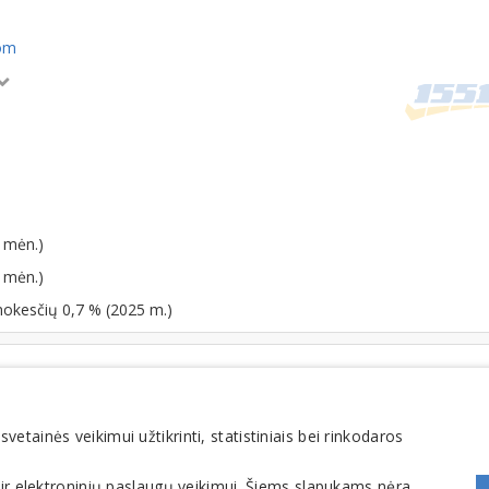
om
 mėn.)
 mėn.)
mokesčių 0,7 % (2025 m.)
Tara, pakuotė, pakavimo įranga
Padėklai
tainės veikimui užtikrinti, statistiniais bei rinkodaros
 ir elektroninių paslaugų veikimui. Šiems slapukams nėra