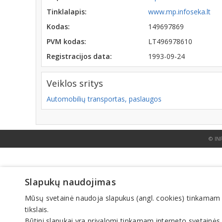
Tinklalapis:
www.mp.infoseka.lt
Kodas:
149697869
PVM kodas:
LT496978610
Registracijos data:
1993-09-24
Veiklos sritys
Automobilių transportas, paslaugos
© IN
Slapukų naudojimas
Mūsų svetainė naudoja slapukus (angl. cookies) tinkamam sve
tikslais.
Būtini slapukai yra privalomi tinkamam interneto svetainės