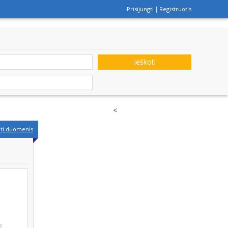
Prisijungti
Registruotis
Ieškoti
<
nti duomenis