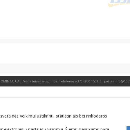
FOMINTA, UAB. Visos teisės saugomos. Telefonas
+370 6900 1551
. El. paštas
info@1551
tainės veikimui užtikrinti, statistiniais bei rinkodaros
 ir elektroninių paslaugų veikimui. Šiems slapukams nėra