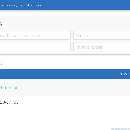
lba
Pasiūlymai
Straipsniai
A
IĮ
Tiksli
rbuotojai
12, ALYTUS