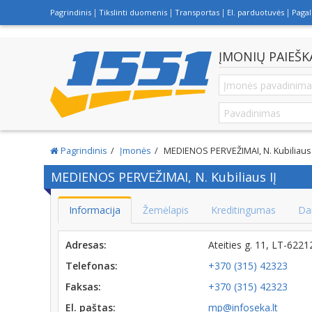
Pagrindinis
Tikslinti duomenis
Transportas
El. parduotuvės
Paga
ĮMONIŲ PAIEŠK
Pagrindinis
Įmonės
MEDIENOS PERVEŽIMAI, N. Kubiliaus 
MEDIENOS PERVEŽIMAI, N. Kubiliaus IĮ
Informacija
Žemėlapis
Kreditingumas
Da
Adresas:
Ateities g. 11, LT-622
Telefonas:
+370 (315) 42323
Faksas:
+370 (315) 42323
El. paštas:
mp@infoseka.lt