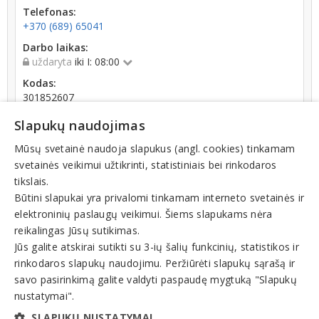
Telefonas:
+370 (689) 65041
Darbo laikas:
uždaryta
iki I: 08:00
Kodas:
301852607
Registracijos data:
Slapukų naudojimas
2008-09-10
Mūsų svetainė naudoja slapukus (angl. cookies) tinkamam
svetainės veikimui užtikrinti, statistiniais bei rinkodaros
tikslais.
Būtini slapukai yra privalomi tinkamam interneto svetainės ir
elektroninių paslaugų veikimui. Šiems slapukams nėra
Teisinis statusas: išregistruotas (nuo 2022-12-21)
reikalingas Jūsų sutikimas.
Jūs galite atskirai sutikti su 3-ių šalių funkcinių, statistikos ir
rinkodaros slapukų naudojimu. Peržiūrėti slapukų sąrašą ir
Veiklos sritys
savo pasirinkimą galite valdyti paspaudę mygtuką "Slapukų
Specializuota ir nespecializuota prekyba, parduotuvės
nustatymai".
Maisto parduotuvės
SLAPUKŲ NUSTATYMAI