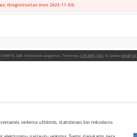
as: išregistruotas (nuo 2023-11-03)
FOMINTA, UAB. Visos teisės saugomos. Telefonas
+370 6900 1551
. El. paštas
info@1551
tainės veikimui užtikrinti, statistiniais bei rinkodaros
 ir elektroninių paslaugų veikimui. Šiems slapukams nėra