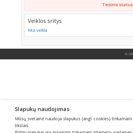
Teisinis status
Veiklos sritys
Kita veikla
© IN
Slapukų naudojimas
Mūsų svetainė naudoja slapukus (angl. cookies) tinkamam sve
tikslais.
Būtini slapukai yra privalomi tinkamam interneto svetainės