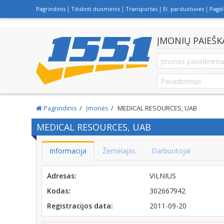
Pagrindinis
Tikslinti duomenis
Transportas
El. parduotuvės
Paga
ĮMONIŲ PAIEŠK
Pagrindinis
Įmonės
MEDICAL RESOURCES, UAB
MEDICAL RESOURCES, UAB
Informacija
Žemėlapis
Darbuotojai
Adresas:
VILNIUS
Kodas:
302667942
Registracijos data:
2011-09-20