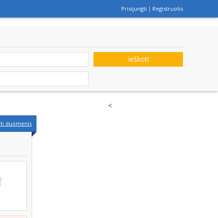
Prisijungti
Registruotis
Ieškoti
<
nti duomenis