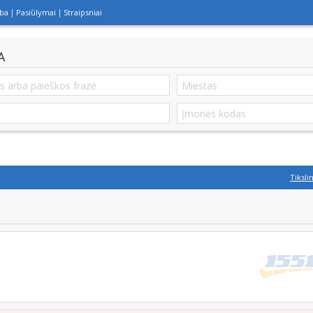
lba
Pasiūlymai
Straipsniai
A
Tiksli