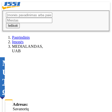
Ieškoti
Pagrindinis
Įmonės
MEDIALANDAS,
UAB
MEDIALANDAS,
UAB
Tikslinti
duomenis
Adresas:
Savanorių