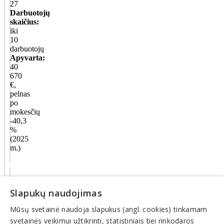
27
Darbuotojų
skaičius:
iki
10
darbuotojų
Apyvarta:
40
670
€,
pelnas
po
mokesčių
-40,3
%
(2025
m.)
Veiklos
sritys
Slapukų naudojimas
Mūsų svetainė naudoja slapukus (angl. cookies) tinkamam
Kompiuteriai,
kompiuterių
svetainės veikimui užtikrinti, statistiniais bei rinkodaros