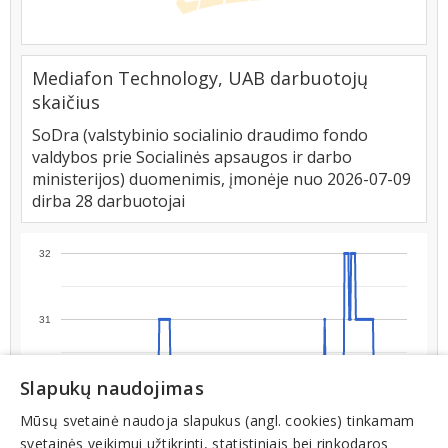
Mediafon Technology, UAB darbuotojų
skaičius
SoDra (valstybinio socialinio draudimo fondo
valdybos prie Socialinės apsaugos ir darbo
ministerijos) duomenimis, įmonėje nuo 2026-07-09
dirba 28 darbuotojai
32
31
Slapukų naudojimas
30
Mūsų svetainė naudoja slapukus (angl. cookies) tinkamam
svetainės veikimui užtikrinti, statistiniais bei rinkodaros