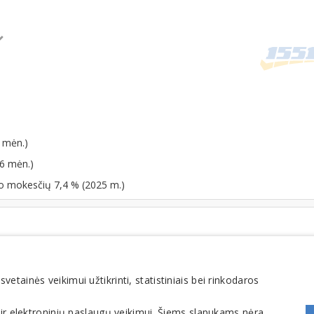
 mėn.)
06 mėn.)
po mokesčių 7,4 % (2025 m.)
tainės veikimui užtikrinti, statistiniais bei rinkodaros
FOMINTA, UAB. Visos teisės saugomos. Telefonas
+370 6900 1551
. El. paštas
info@1551
 ir elektroninių paslaugų veikimui. Šiems slapukams nėra