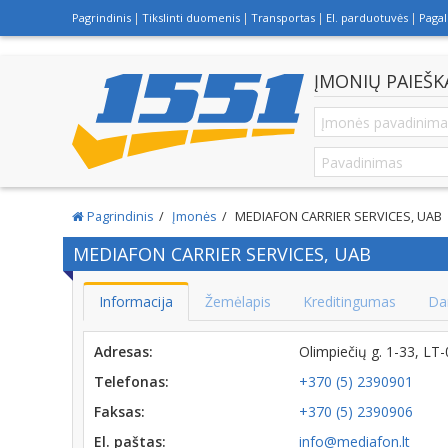
Pagrindinis
Tikslinti duomenis
Transportas
El. parduotuvės
Paga
ĮMONIŲ PAIEŠK
Pagrindinis
Įmonės
MEDIAFON CARRIER SERVICES, UAB
MEDIAFON CARRIER SERVICES, UAB
Informacija
Žemėlapis
Kreditingumas
Da
Adresas:
Olimpiečių g. 1-33, LT
Telefonas:
+370 (5) 2390901
Faksas:
+370 (5) 2390906
El. paštas:
info@mediafon.lt