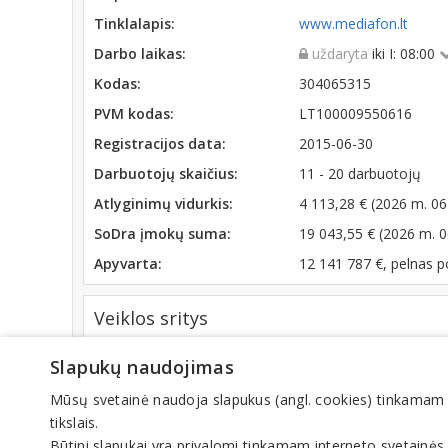
Tinklalapis:
www.mediafon.lt
Darbo laikas:
uždaryta
iki I: 08:00
Kodas:
304065315
PVM kodas:
LT100009550616
Registracijos data:
2015-06-30
Darbuotojų skaičius:
11 - 20 darbuotojų
Atlyginimų vidurkis:
4 113,28 € (2026 m. 06
SoDra įmokų suma:
19 043,55 € (2026 m. 
Apyvarta:
12 141 787 €, pelnas 
Veiklos sritys
Kita veikla
Slapukų naudojimas
Mūsų svetainė naudoja slapukus (angl. cookies) tinkamam sve
tikslais.
© IN
Būtini slapukai yra privalomi tinkamam interneto svetainės