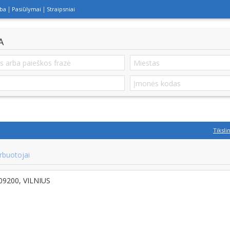
lba
Pasiūlymai
Straipsniai
A
Tiksli
rbuotojai
-09200, VILNIUS