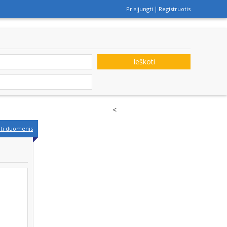
Prisijungti
Registruotis
Ieškoti
<
nti duomenis