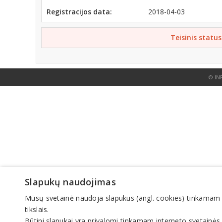
Registracijos data:
2018-04-03
Teisinis status
© IN
Slapukų naudojimas
Mūsų svetainė naudoja slapukus (angl. cookies) tinkamam sve
tikslais.
Būtini slapukai yra privalomi tinkamam interneto svetainės