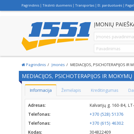
Pagrindinis
Tikslinti duomenis
Transportas
El. parduotuvės
Paga
ĮMONIŲ PAIEŠK
Pagrindinis
Įmonės
MEDIACIJOS, PSICHOTERAPIJOS IR 
MEDIACIJOS, PSICHOTERAPIJOS IR MOKYMŲ 
Informacija
Žemėlapis
Kreditingumas
Da
Adresas:
Kalvarijų g. 160-84, L
Telefonas:
+370 (528) 51376
Telefonas:
+370 (615) 46302
Kodas:
304822409