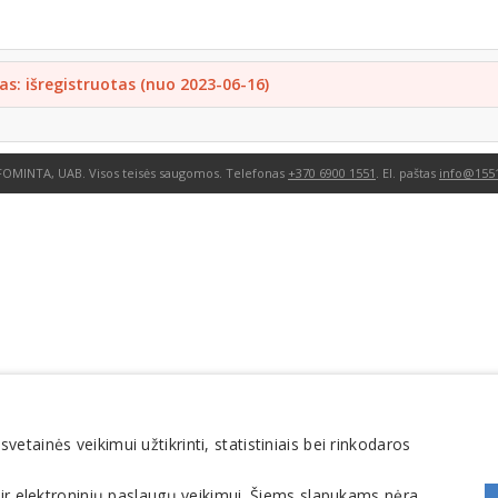
as: išregistruotas (nuo 2023-06-16)
FOMINTA, UAB. Visos teisės saugomos. Telefonas
+370 6900 1551
. El. paštas
info@1551
tainės veikimui užtikrinti, statistiniais bei rinkodaros
 ir elektroninių paslaugų veikimui. Šiems slapukams nėra