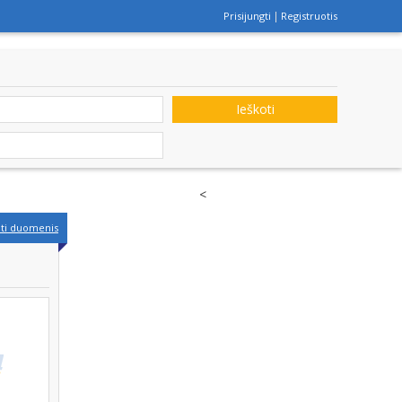
Prisijungti
Registruotis
Ieškoti
<
nti duomenis