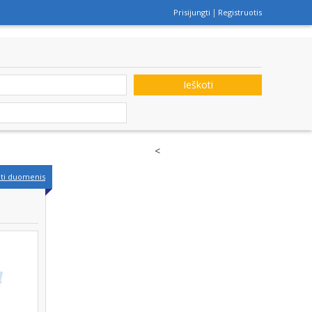
Prisijungti
Registruotis
Ieškoti
<
nti duomenis