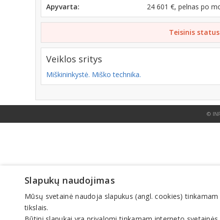
Apyvarta:
24 601 €, pelnas po m
Teisinis status
Veiklos sritys
Miškininkystė. Miško technika.
© IN
Slapukų naudojimas
Mūsų svetainė naudoja slapukus (angl. cookies) tinkamam sve
tikslais.
Būtini slapukai yra privalomi tinkamam interneto svetainės