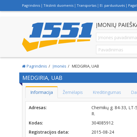
Pagrindinis
Tikslinti duomenis
Transportas
El. parduotuvės
Paga
ĮMONIŲ PAIEŠK
Pagrindinis
Įmonės
MEDGIRIA, UAB
MEDGIRIA, UAB
Informacija
Žemėlapis
Kreditingumas
Da
Adresas:
Chemikų g. 84-33, L
R.
Kodas:
304085912
Registracijos data:
2015-08-24