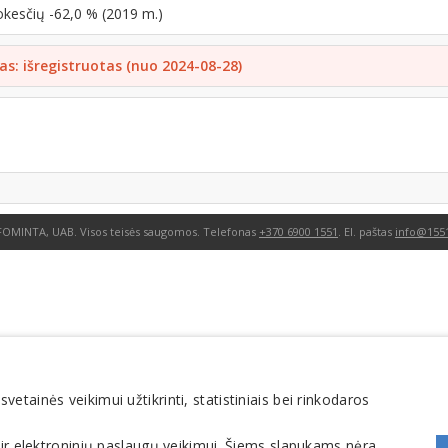
okesčių -62,0 % (2019 m.)
as: išregistruotas (nuo 2024-08-28)
FOMINTA, UAB. Visos teisės saugomos. Telefonas
+370 6900 1551
. El. paštas
info@1551
tainės veikimui užtikrinti, statistiniais bei rinkodaros
 ir elektroninių paslaugų veikimui. Šiems slapukams nėra