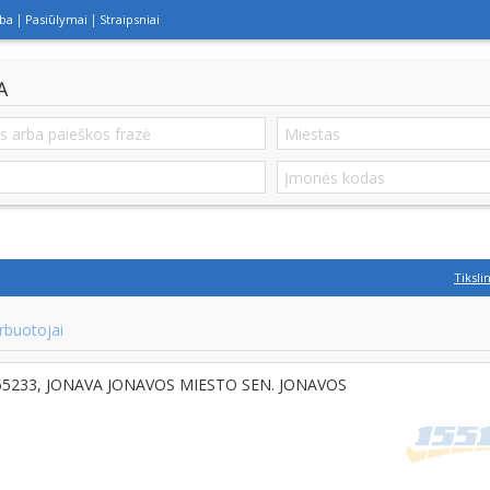
lba
Pasiūlymai
Straipsniai
A
Tiksli
rbuotojai
T-55233, JONAVA JONAVOS MIESTO SEN. JONAVOS