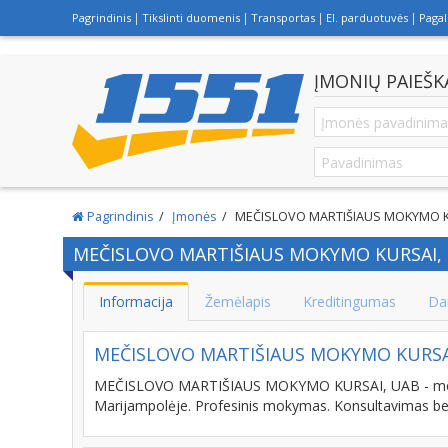
Pagrindinis
Tikslinti duomenis
Transportas
El. parduotuvės
Paga
ĮMONIŲ PAIEŠK
Pagrindinis
Įmonės
MEČISLOVO MARTIŠIAUS MOKYMO K
MEČISLOVO MARTIŠIAUS MOKYMO KURSAI,
Informacija
Žemėlapis
Kreditingumas
Da
MEČISLOVO MARTIŠIAUS MOKYMO KURSA
MEČISLOVO MARTIŠIAUS MOKYMO KURSAI, UAB - mokyma
Marijampolėje. Profesinis mokymas. Konsultavimas be