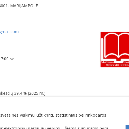
-68001, MARIJAMPOLĖ
@gmail.com
 17:00
okesčių 39,4 % (2025 m.)
tainės veikimui užtikrinti, statistiniais bei rinkodaros
Mokymo centrai, mokymai, kursai
Darbuotojų atestavimas
 ir elektroninių paslaugų veikimui. Šiems slapukams nėra
Priešgaisrinės, darbų saugos kursai