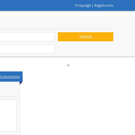
Prisijungti
Registruotis
Ieškoti
<
nti duomenis