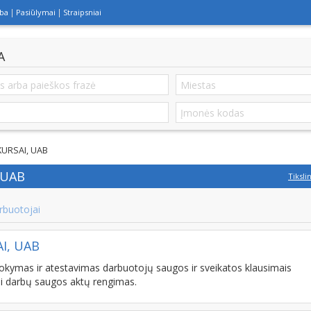
lba
Pasiūlymai
Straipsniai
A
URSAI, UAB
 UAB
Tiksli
rbuotojai
I, UAB
s ir atestavimas darbuotojų saugos ir sveikatos klausimais
i darbų saugos aktų rengimas.