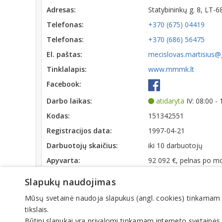
Adresas:
Statybininkų g. 8, LT
Telefonas:
+370 (675) 04419
Telefonas:
+370 (686) 56475
El. paštas:
mecislovas.martisius
Tinklalapis:
www.mmmk.lt
Facebook:
Darbo laikas:
atidaryta
IV: 08:00 -
Kodas:
151342551
Registracijos data:
1997-04-21
Darbuotojų skaičius:
iki 10 darbuotojų
Apyvarta:
92 092 €, pelnas po m
Slapukų naudojimas
Veiklos sritys
Mūsų svetainė naudoja slapukus (angl. cookies) tinkamam sve
Darbų sauga, mokymai
tikslais.
Darbų saugos mokymai
Būtini slapukai yra privalomi tinkamam interneto svetainės
Darbuotojų sauga