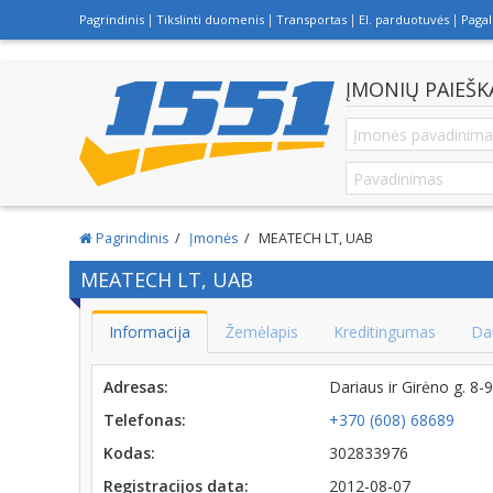
Pagrindinis
Tikslinti duomenis
Transportas
El. parduotuvės
Paga
ĮMONIŲ PAIEŠK
Pagrindinis
Įmonės
MEATECH LT, UAB
MEATECH LT, UAB
Informacija
Žemėlapis
Kreditingumas
Da
Adresas:
Dariaus ir Girėno g. 8
Telefonas:
+370 (608) 68689
Kodas:
302833976
Registracijos data:
2012-08-07