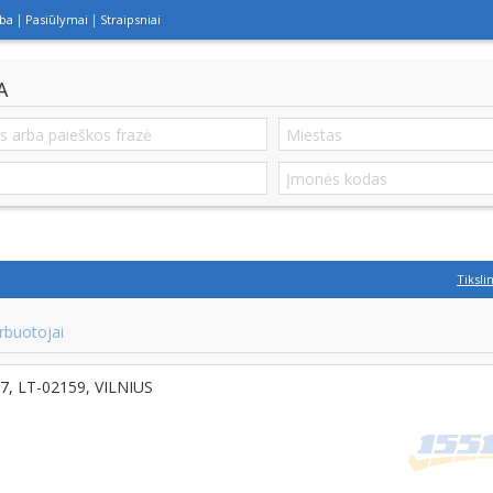
lba
Pasiūlymai
Straipsniai
A
Tiksli
rbuotojai
-97, LT-02159, VILNIUS