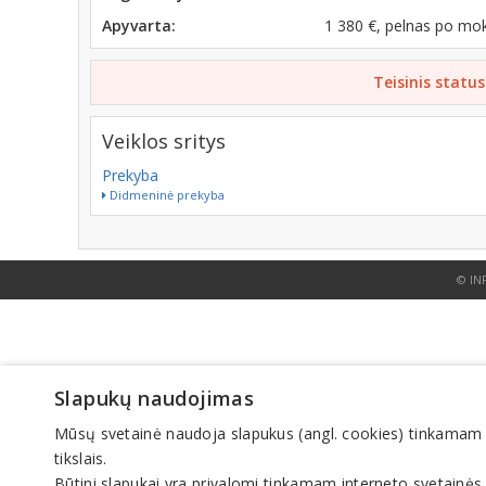
Apyvarta:
1 380 €, pelnas po mo
Teisinis status
Veiklos sritys
Prekyba
Didmeninė prekyba
© IN
Slapukų naudojimas
Mūsų svetainė naudoja slapukus (angl. cookies) tinkamam sve
tikslais.
Būtini slapukai yra privalomi tinkamam interneto svetainės