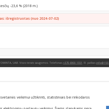
kesčių -23,6 % (2018 m.)
as: išregistruotas (nuo 2024-07-02)
FOMINTA, UAB. Visos teisės saugomos. Telefonas
+370 6900 1551
. El. paštas
info@1551
tainės veikimui užtikrinti, statistiniais bei rinkodaros
 ir elektroninių paslaugų veikimui. Šiems slapukams nėra