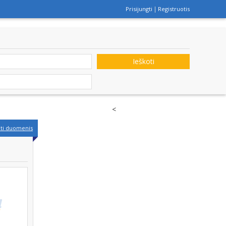
Prisijungti
Registruotis
Ieškoti
<
nti duomenis