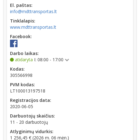
El. paštas:
info@mdttransportas.lt
Tinklalapis:
www.mdttransportas.lt
Facebook:
Darbo laikas:
atidaryta
I: 08:00 - 17:00
Kodas:
305566998
PVM kodas:
LT100013197518
Registracijos data:
2020-06-05
Darbuotojų skaičius:
11 - 20 darbuotojų
Atlyginimų vidurkis:
1 256,45 € (2026 m. 06 mėn.)