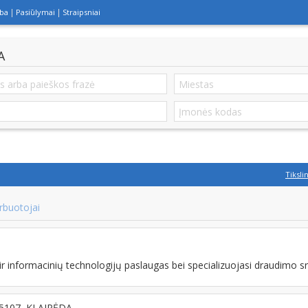
lba
Pasiūlymai
Straipsniai
A
Tiksli
rbuotojai
 informacinių technologijų paslaugas bei specializuojasi draudimo sr
-95107, KLAIPĖDA