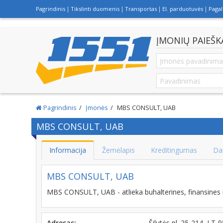
Pagrindinis
Tikslinti duomenis
Transportas
El. parduotuvės
Paga
ĮMONIŲ PAIEŠK
Pagrindinis
Įmonės
MBS CONSULT, UAB
MBS CONSULT, UAB
Informacija
Žemėlapis
Kreditingumas
Da
MBS CONSULT, UAB
MBS CONSULT, UAB - atlieka buhalterines, finansines ir
Adresas:
Šilutės pl. 25-214, LT