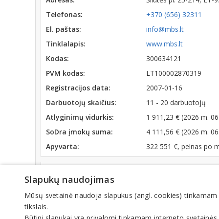
Telefonas:
+370 (656) 32311
El. paštas:
info@mbs.lt
Tinklalapis:
www.mbs.lt
Kodas:
300634121
PVM kodas:
LT100002870319
Registracijos data:
2007-01-16
Darbuotojų skaičius:
11 - 20 darbuotojų
Atlyginimų vidurkis:
1 911,23 € (2026 m. 06
SoDra įmokų suma:
4 111,56 € (2026 m. 06
Apyvarta:
322 551 €, pelnas po 
Veiklos sritys
Slapukų naudojimas
Buhalterinė apskaita, auditas
Mūsų svetainė naudoja slapukus (angl. cookies) tinkamam sve
tikslais.
Būtini slapukai yra privalomi tinkamam interneto svetainės