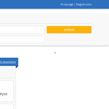
Prisijungti
Registruotis
Ieškoti
<
nti duomenis
ityse.