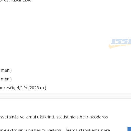
 mėn.)
 mėn.)
mokesčių 4,2 % (2025 m.)
tainės veikimui užtikrinti, statistiniais bei rinkodaros
 ir elektroninių paslaugų veikimui. Šiems slapukams nėra