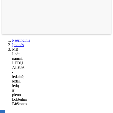
Pagrindinis
Įmonės
MB
Ledų
namai,
LEDŲ
ALĖJA
-
ledainė,
ledai,
ledų
ir
pieno
kokteiliai
Birštonas