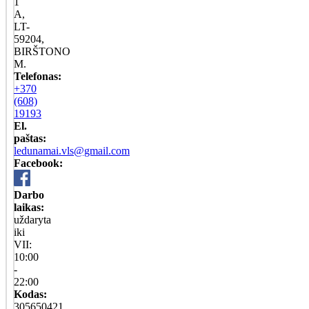
1
A,
LT-
59204,
BIRŠTONO
M.
Telefonas:
+370
(608)
19193
El.
paštas:
ledunamai.vls@gmail.com
Facebook:
Darbo
laikas:
uždaryta
iki
VII:
10:00
-
22:00
Kodas:
305650421