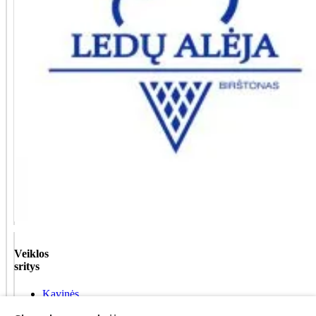
Veiklos
sritys
Kavinės,
barai,