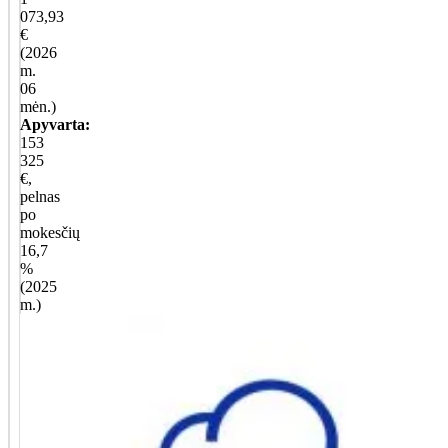
073,93
€
(2026
m.
06
mėn.)
Apyvarta:
153
325
€,
pelnas
po
mokesčių
16,7
%
(2025
m.)