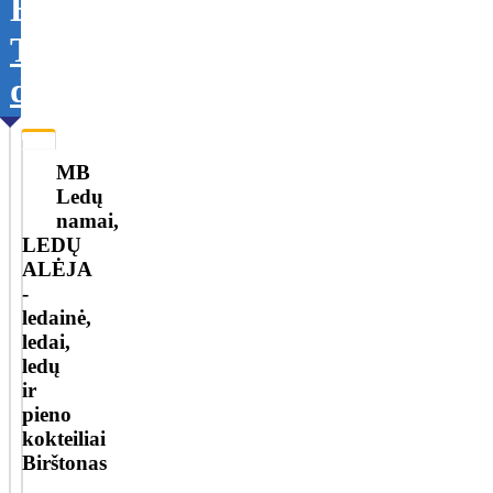
Birštonas
Tikslinti
duomenis
MB
Ledų
namai,
LEDŲ
ALĖJA
-
ledainė,
ledai,
ledų
ir
pieno
kokteiliai
Birštonas