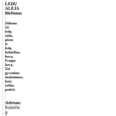
LEDŲ
ALĖJA
Birštonas
Siūlome
24
ledų
rūšis,
pieno
ir
ledų
kokteilius,
kavą,
Frappe
kavą.
Tai
gyvenimo
malonumas,
kurį
reikia
patirti.
Adresas:
Kęstučio
g.