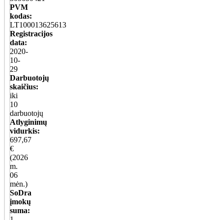
PVM
kodas:
LT100013625613
Registracijos
data:
2020-
10-
29
Darbuotojų
skaičius:
iki
10
darbuotojų
Atlyginimų
vidurkis:
697,67
€
(2026
m.
06
mėn.)
SoDra
įmokų
suma:
1