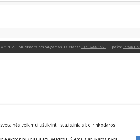
FOMINTA, UAB. Visos teisės saugomos. Telefonas
+370 6900 1551
. El. paštas
info@1551
tainės veikimui užtikrinti, statistiniais bei rinkodaros
 ir elektroninių paslaugų veikimui. Šiems slapukams nėra