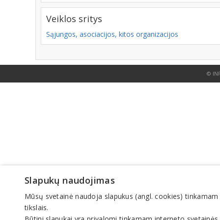
Veiklos sritys
Sąjungos, asociacijos, kitos organizacijos
© IN
Slapukų naudojimas
Mūsų svetainė naudoja slapukus (angl. cookies) tinkamam sve
tikslais.
Būtini slapukai yra privalomi tinkamam interneto svetainės