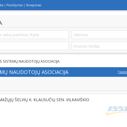
lba
Pasiūlymai
Straipsniai
A
OS SISTEMŲ NAUDOTOJŲ ASOCIACIJA
EMŲ NAUDOTOJŲ ASOCIACIJA
Tiksli
, MAŽŲJŲ ŠELVIŲ K. KLAUSUČIŲ SEN. VILKAVIŠKIO