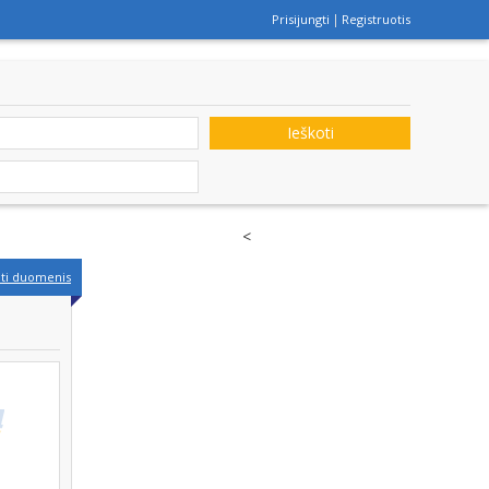
Prisijungti
Registruotis
Ieškoti
<
nti duomenis