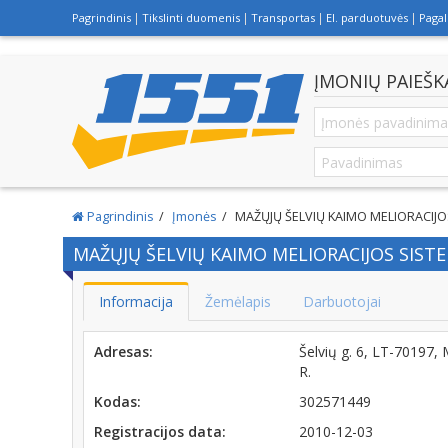
Pagrindinis
Tikslinti duomenis
Transportas
El. parduotuvės
Paga
ĮMONIŲ PAIEŠK
Pagrindinis
Įmonės
MAŽŲJŲ ŠELVIŲ KAIMO MELIORACIJ
MAŽŲJŲ ŠELVIŲ KAIMO MELIORACIJOS SIST
Informacija
Žemėlapis
Darbuotojai
Adresas:
Šelvių g. 6, LT-70197
R.
Kodas:
302571449
Registracijos data:
2010-12-03