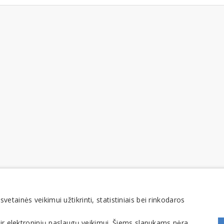
tainės veikimui užtikrinti, statistiniais bei rinkodaros
 ir elektroninių paslaugų veikimui. Šiems slapukams nėra