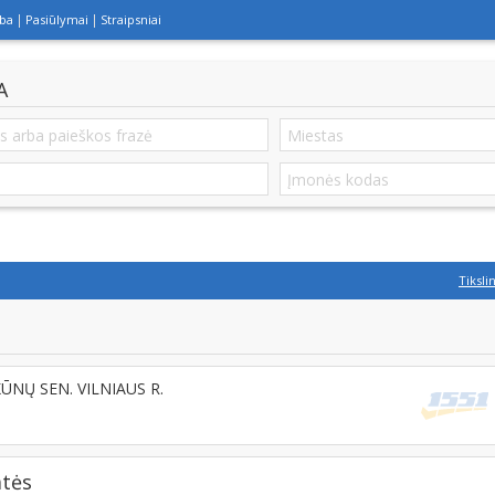
lba
Pasiūlymai
Straipsniai
A
Tiksli
NŲ SEN. VILNIAUS R.
atės