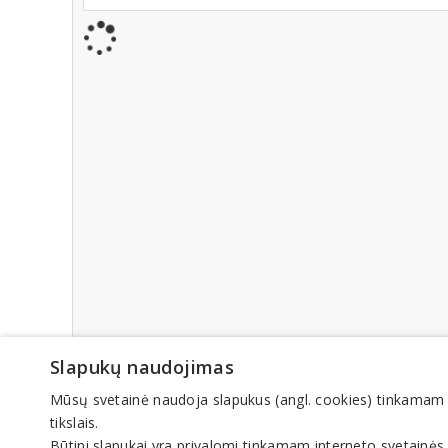
Slapukų naudojimas
Mūsų svetainė naudoja slapukus (angl. cookies) tinkamam sve
tikslais.
Būtini slapukai yra privalomi tinkamam interneto svetainės