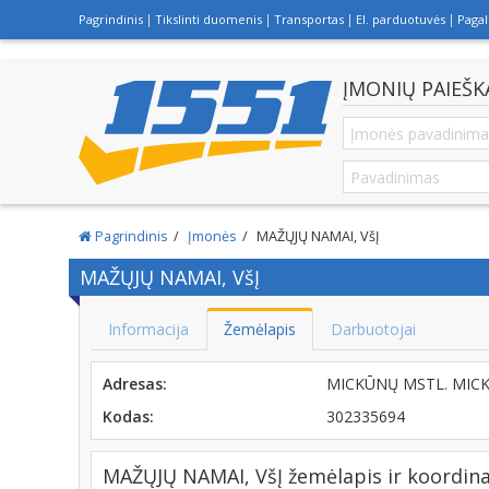
Pagrindinis
Tikslinti duomenis
Transportas
El. parduotuvės
Paga
ĮMONIŲ PAIEŠK
Pagrindinis
Įmonės
MAŽŲJŲ NAMAI, VšĮ
MAŽŲJŲ NAMAI, VšĮ
Informacija
Žemėlapis
Darbuotojai
Adresas:
MICKŪNŲ MSTL. MICKŪ
Kodas:
302335694
MAŽŲJŲ NAMAI, VšĮ žemėlapis ir koordin