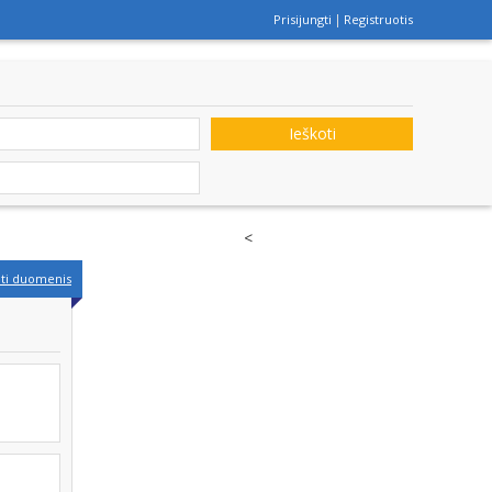
Prisijungti
Registruotis
Ieškoti
<
nti duomenis