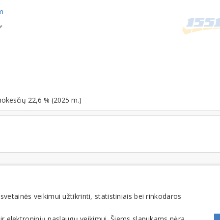
om
mokesčių 22,6 % (2025 m.)
FOMINTA, UAB. Visos teisės saugomos. Telefonas
+370 6900 1551
. El. paštas
info@1551
tainės veikimui užtikrinti, statistiniais bei rinkodaros
 ir elektroninių paslaugų veikimui. Šiems slapukams nėra