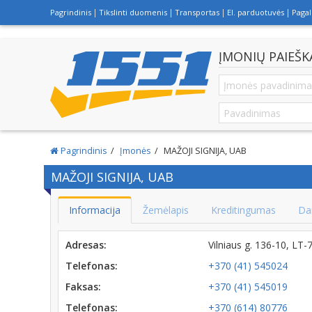
Pagrindinis
Tikslinti duomenis
Transportas
El. parduotuvės
Paga
ĮMONIŲ PAIEŠK
Pagrindinis
Įmonės
MAŽOJI SIGNIJA, UAB
MAŽOJI SIGNIJA, UAB
Informacija
Žemėlapis
Kreditingumas
Da
Adresas:
Vilniaus g. 136-10, LT
Telefonas:
+370 (41) 545024
Faksas:
+370 (41) 545019
Telefonas:
+370 (614) 80776