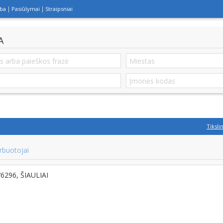
lba
Pasiūlymai
Straipsniai
A
Tiksli
rbuotojai
-76296, ŠIAULIAI