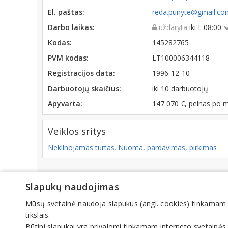
El. paštas:
reda.punyte@gmail.c
Darbo laikas:
uždaryta
iki I: 08:00
Kodas:
145282765
PVM kodas:
LT100006344118
Registracijos data:
1996-12-10
Darbuotojų skaičius:
iki 10 darbuotojų
Apyvarta:
147 070 €, pelnas po 
Veiklos sritys
Nekilnojamas turtas. Nuoma, pardavimas, pirkimas
Slapukų naudojimas
© IN
Mūsų svetainė naudoja slapukus (angl. cookies) tinkamam sve
tikslais.
Būtini slapukai yra privalomi tinkamam interneto svetainės