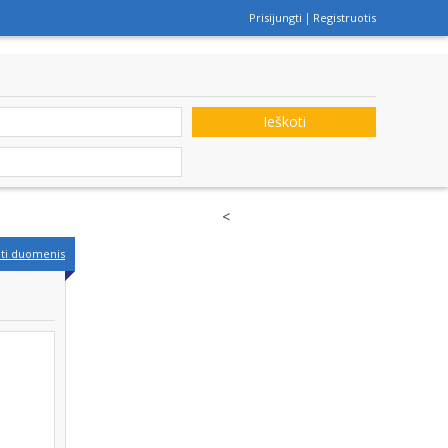
Prisijungti
Registruotis
Ieškoti
<
nti duomenis