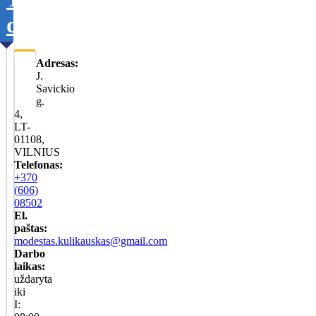
duomenis
Adresas:
J.
Savickio
g.
4,
LT-
01108,
VILNIUS
Telefonas:
+370
(606)
08502
El.
paštas:
modestas.kulikauskas@gmail.com
Darbo
laikas:
uždaryta
iki
I: