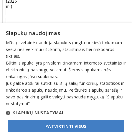
(2025
m.)
Veiklos
sritys
Slapukų naudojimas
Mūsų svetainė naudoja slapukus (angl. cookies) tinkamam
Kompiuteriai,
kompiuterių
svetainės veikimui užtikrinti, statistiniais bei rinkodaros
įranga,
tikslais.
dalys
Būtini slapukai yra privalomi tinkamam interneto svetainės ir
elektroninių paslaugų veikimui. Šiems slapukams nėra
© INFOMINTA, UAB. Visos teisės saugomos. Telefonas
+370
reikalingas Jūsų sutikimas.
6900 1551
. El. paštas
info@1551.info
Jūs galite atskirai sutikti su 3-ių šalių funkcinių, statistikos ir
Pagrindinis
rinkodaros slapukų naudojimu. Peržiūrėti slapukų sąrašą ir
Tikslinti duomenis
savo pasirinkimą galite valdyti paspaudę mygtuką "Slapukų
Transportas
El. parduotuvės
nustatymai".
Pagalba
SLAPUKŲ NUSTATYMAI
Pasiūlymai
Straipsniai
PATVIRTINTI VISUS
Prisijungti