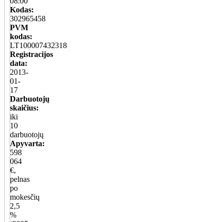
08:00
Kodas:
302965458
PVM
kodas:
LT100007432318
Registracijos
data:
2013-
01-
17
Darbuotojų
skaičius:
iki
10
darbuotojų
Apyvarta:
598
064
€,
pelnas
po
mokesčių
2,5
%