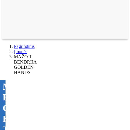
Pagrindinis
Įmonės
MAŽOJI
BENDRIJA
GOLDEN
HANDS
MAŽOJI
BENDRIJA
GOLDEN
HANDS
Tikslinti