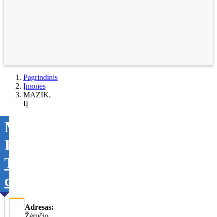
Pagrindinis
Įmonės
MAZIK,
IĮ
MAZIK,
IĮ
Tikslinti
duomenis
Adresas:
Žėručio