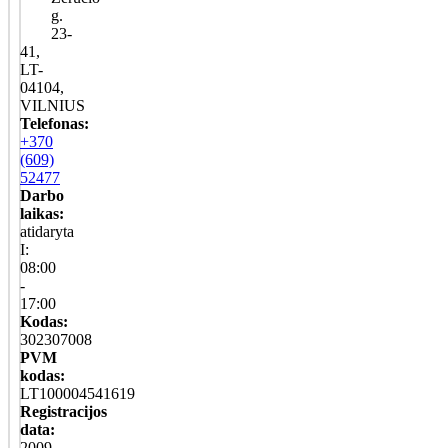
g.
23-
41,
LT-
04104,
VILNIUS
Telefonas:
+370
(609)
52477
Darbo
laikas:
atidaryta
I:
08:00
-
17:00
Kodas:
302307008
PVM
kodas:
LT100004541619
Registracijos
data:
2009-