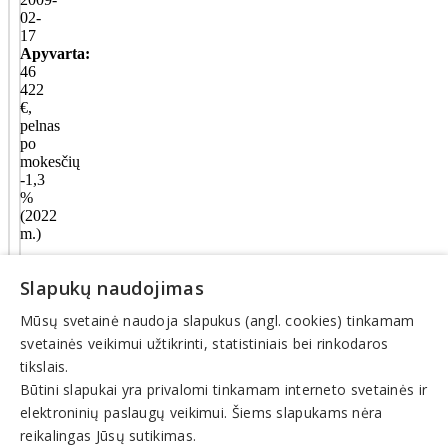
02-
17
Apyvarta:
46
422
€,
pelnas
po
mokesčių
-1,3
%
(2022
m.)
Slapukų naudojimas
Veiklos
Mūsų svetainė naudoja slapukus (angl. cookies) tinkamam
sritys
svetainės veikimui užtikrinti, statistiniais bei rinkodaros
Kita
tikslais.
veikla
Būtini slapukai yra privalomi tinkamam interneto svetainės ir
elektroninių paslaugų veikimui. Šiems slapukams nėra
© INFOMINTA, UAB. Visos teisės saugomos. Telefonas
+370
reikalingas Jūsų sutikimas.
6900 1551
. El. paštas
info@1551.info