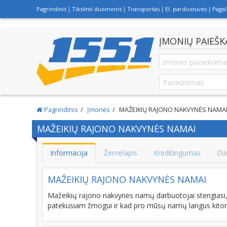
Pagrindinis
Tikslinti duomenis
Transportas
El. parduotuvės
Paga
ĮMONIŲ PAIEŠK
Pagrindinis
Įmonės
MAŽEIKIŲ RAJONO NAKVYNĖS NAMA
MAŽEIKIŲ RAJONO NAKVYNĖS NAMAI
Informacija
Žemėlapis
Kreditingumas
Da
MAŽEIKIŲ RAJONO NAKVYNĖS NAMAI
Mažeikių rajono nakvynės namų darbuotojai stengiasi, 
patekusiam žmogui ir kad pro mūsų namų langus kitom