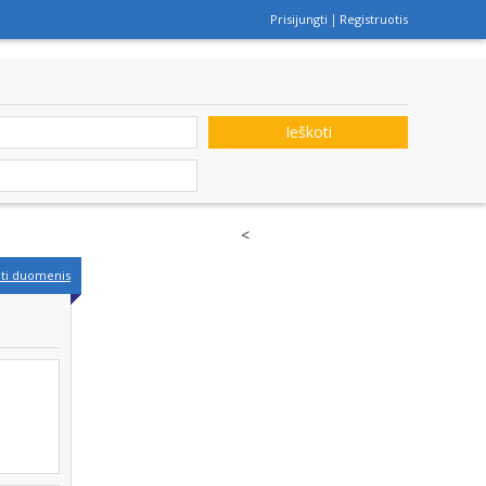
Prisijungti
Registruotis
Ieškoti
<
nti duomenis