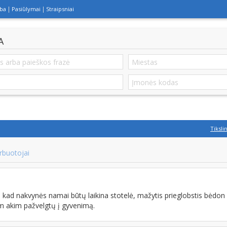
lba
Pasiūlymai
Straipsniai
A
I
Tiksli
rbuotojai
kad nakvynės namai būtų laikina stotelė, mažytis prieglobstis bėdon
 akim pažvelgtų į gyvenimą.