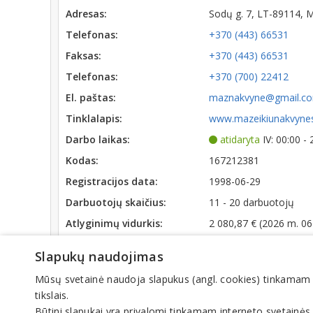
Adresas:
Sodų g. 7, LT-89114, 
Telefonas:
+370 (443) 66531
Faksas:
+370 (443) 66531
Telefonas:
+370 (700) 22412
El. paštas:
maznakvyne@gmail.c
Tinklalapis:
www.mazeikiunakvynes
Darbo laikas:
atidaryta
IV: 00:00 -
Kodas:
167212381
Registracijos data:
1998-06-29
Darbuotojų skaičius:
11 - 20 darbuotojų
Atlyginimų vidurkis:
2 080,87 € (2026 m. 06
SoDra įmokų suma:
7 666,46 € (2026 m. 06
Slapukų naudojimas
Mūsų svetainė naudoja slapukus (angl. cookies) tinkamam sve
Veiklos sritys
tikslais.
Globa ir rūpyba
Būtini slapukai yra privalomi tinkamam interneto svetainės