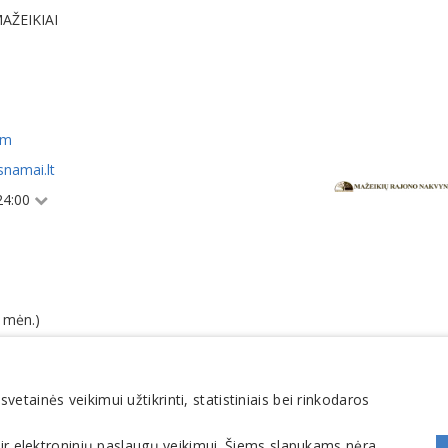
MAŽEIKIAI
om
namai.lt
 24:00
 mėn.)
 mėn.)
tainės veikimui užtikrinti, statistiniais bei rinkodaros
 ir elektroninių paslaugų veikimui. Šiems slapukams nėra