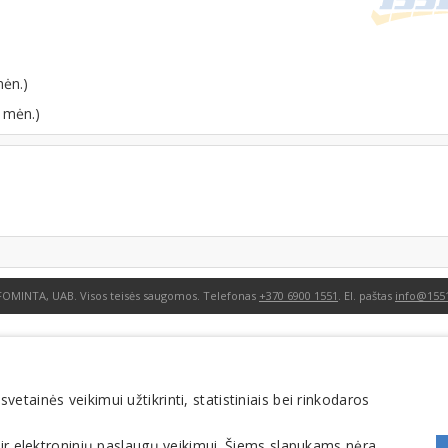
mėn.)
 mėn.)
FOMINTA, UAB. Visos teisės saugomos. Telefonas
+370 6900 1551
. El. paštas
info@1551
tainės veikimui užtikrinti, statistiniais bei rinkodaros
 ir elektroninių paslaugų veikimui. Šiems slapukams nėra