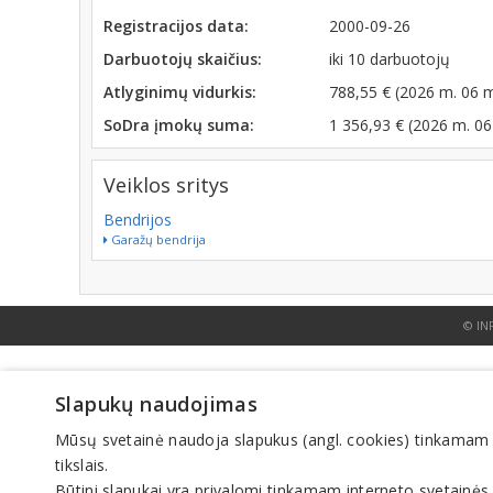
Registracijos data:
2000-09-26
Darbuotojų skaičius:
iki 10 darbuotojų
Atlyginimų vidurkis:
788,55 € (2026 m. 06 
SoDra įmokų suma:
1 356,93 € (2026 m. 06
Veiklos sritys
Bendrijos
Garažų bendrija
© IN
Slapukų naudojimas
Mūsų svetainė naudoja slapukus (angl. cookies) tinkamam sve
tikslais.
Būtini slapukai yra privalomi tinkamam interneto svetainės