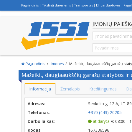
Pagrindinis
Tikslinti duomenis
Transportas
El. parduotuvės
Paga
ĮMONIŲ PAIEŠK
Pagrindinis
Įmonės
Mažeikių daugiaaukščių garažų staty
Mažeikių daugiaaukščių garažų statybos ir
Informacija
Žemėlapis
Kreditingumas
Da
Adresas:
Senkelio g. 12 A, LT-8
Telefonas:
+370 (443) 20205
Darbo laikas:
atidaryta
V: 08:00 - 
Kodas:
167336596