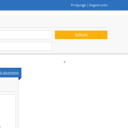
Prisijungti
Registruotis
Ieškoti
<
nti duomenis