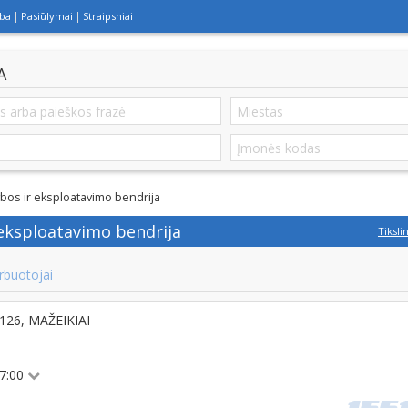
lba
Pasiūlymai
Straipsniai
A
bos ir eksploatavimo bendrija
 eksploatavimo bendrija
Tiksli
rbuotojai
9126, MAŽEIKIAI
17:00