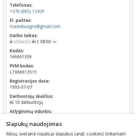
Telefonas:
+370 (685) 12429
El. paštas:
mazeikiuagro@gmail.com
Darbo laikas:
uždaryta
iki I: 08:00
Kodas:
166661359
PVM kodas:
LT666613515
Registracijos data:
1993-07-07
Darbuotojų skaičius:
iki 10 darbuotojų
Atlyginimų vidurkis:
1 322,15 € (2026 m. 06 mėn.)
Slapukų naudojimas
SoDra įmokų suma:
1 201,48 € (2026 m. 06 mėn.)
Mūsų svetainė naudoja slapukus (angl. cookies) tinkamam