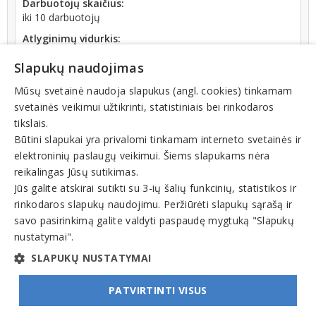
Darbuotojų skaičius:
iki 10 darbuotojų
Atlyginimų vidurkis:
1 279,98 € (2026 m. 06 mėn.)
Slapukų naudojimas
SoDra įmokų suma:
2 450,26 € (2026 m. 06 mėn.)
Mūsų svetainė naudoja slapukus (angl. cookies) tinkamam
svetainės veikimui užtikrinti, statistiniais bei rinkodaros
Apyvarta:
tikslais.
812 697 €, pelnas po mokesčių 16,0 % (2025 m.)
Būtini slapukai yra privalomi tinkamam interneto svetainės ir
elektroninių paslaugų veikimui. Šiems slapukams nėra
reikalingas Jūsų sutikimas.
Jūs galite atskirai sutikti su 3-ių šalių funkcinių, statistikos ir
rinkodaros slapukų naudojimu. Peržiūrėti slapukų sąrašą ir
Veiklos sritys
savo pasirinkimą galite valdyti paspaudę mygtuką "Slapukų
nustatymai".
Dujos, dujų tiekimas, dujų įranga, įrengimas
SLAPUKŲ NUSTATYMAI
PATVIRTINTI VISUS
© INFOMINTA, UAB. Visos teisės saugomos. Telefonas
+370 6900 1551
. El. paštas
info@1551.info