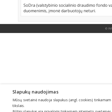
SoDra (valstybinio socialinio draudimo fondo va
duomenimis, įmonė darbuotojų neturi.
© IN
Slapukų naudojimas
Mūsų svetainė naudoja slapukus (angl. cookies) tinkamam sve
tikslais.
Būtini slapukai yra privalomi tinkamam interneto svetainės