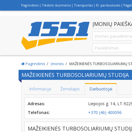
Pagrindinis
Tikslinti duomenis
Transportas
El. parduotuvės
Paga
ĮMONIŲ PAIEŠK
Pagrindinis
Įmonės
MAŽEIKIENĖS TURBOSOLIARIUMŲ ST
MAŽEIKIENĖS TURBOSOLIARIUMŲ STUDIJA
Informacija
Žemėlapis
Darbuotojai
Adresas:
Liepojos g. 14, LT-92
Telefonas:
+370 (46) 400096
MAŽEIKIENĖS TURBOSOLIARIUMŲ STUDIJA 