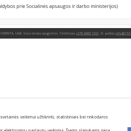
ldybos prie Socialinės apsaugos ir darbo ministerijos)
FOMINTA, UAB. Visos teisės saugomos. Telefonas
+370 6900 1551
. El. paštas
info@1551
tainės veikimui užtikrinti, statistiniais bei rinkodaros
 ir elektroninių paslaugų veikimui. Šiems slapukams nėra