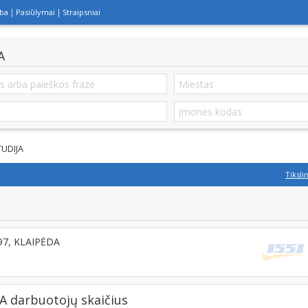
lba
Pasiūlymai
Straipsniai
A
UDIJA
Tiksli
297, KLAIPĖDA
darbuotojų skaičius