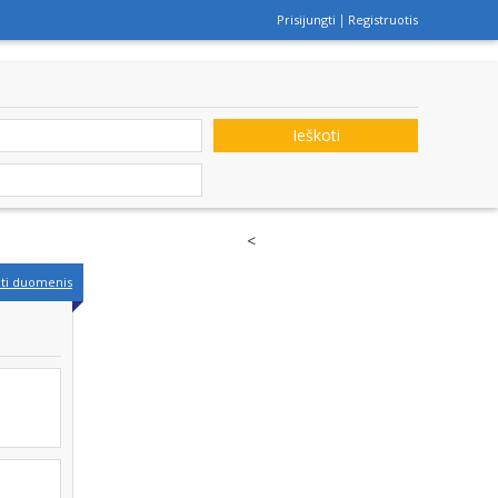
Prisijungti
Registruotis
Ieškoti
<
nti duomenis