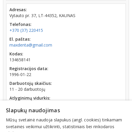
Adresas:
Vytauto pr. 37, LT-44352, KAUNAS
Telefonas:
+370 (37) 220415
El. paštas:
maxdenta@gmail.com
Kodas:
134658141
Registracijos data:
1996-01-22
Darbuotojų skaičius:
11 - 20 darbuotojų
Atlyginimų vidurkis:
1 458,17 € (2026 m. 06 mėn.)
Slapukų naudojimas
SoDra įmokų suma:
3 446,27 € (2026 m. 06 mėn.)
Mūsų svetainė naudoja slapukus (angl. cookies) tinkamam
svetainės veikimui užtikrinti, statistiniais bei rinkodaros
Apyvarta: