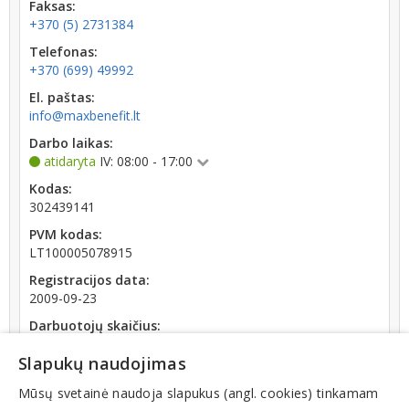
Faksas:
+370 (5) 2731384
Telefonas:
+370 (699) 49992
El. paštas:
info@maxbenefit.lt
Darbo laikas:
atidaryta
IV: 08:00 - 17:00
Kodas:
302439141
PVM kodas:
LT100005078915
Registracijos data:
2009-09-23
Darbuotojų skaičius:
iki 10 darbuotojų
Slapukų naudojimas
Apyvarta:
29 895 €, pelnas po mokesčių 3,0 % (2025 m.)
Mūsų svetainė naudoja slapukus (angl. cookies) tinkamam