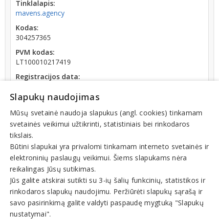
Tinklalapis:
mavens.agency
Kodas:
304257365
PVM kodas:
LT100010217419
Registracijos data:
2016-05-18
Slapukų naudojimas
Darbuotojų skaičius:
iki 10 darbuotojų
Mūsų svetainė naudoja slapukus (angl. cookies) tinkamam
svetainės veikimui užtikrinti, statistiniais bei rinkodaros
Apyvarta:
tikslais.
8 412 €, pelnas po mokesčių 17,2 % (2024 m.)
Būtini slapukai yra privalomi tinkamam interneto svetainės ir
elektroninių paslaugų veikimui. Šiems slapukams nėra
reikalingas Jūsų sutikimas.
Jūs galite atskirai sutikti su 3-ių šalių funkcinių, statistikos ir
rinkodaros slapukų naudojimu. Peržiūrėti slapukų sąrašą ir
Veiklos sritys
savo pasirinkimą galite valdyti paspaudę mygtuką "Slapukų
nustatymai".
Reklamos paslaugos, gamyba, reklamos agentūros