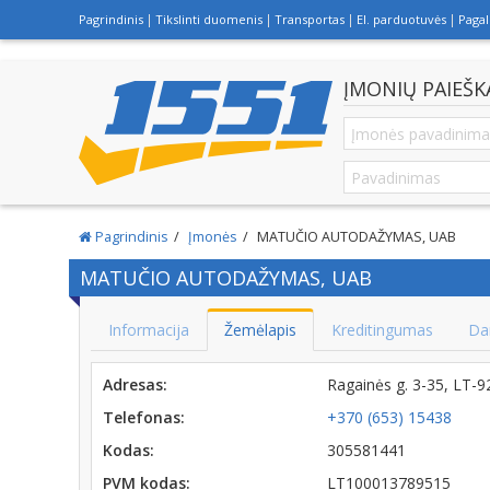
Pagrindinis
Tikslinti duomenis
Transportas
El. parduotuvės
Paga
ĮMONIŲ PAIEŠK
Pagrindinis
Įmonės
MATUČIO AUTODAŽYMAS, UAB
MATUČIO AUTODAŽYMAS, UAB
Informacija
Žemėlapis
Kreditingumas
Da
Adresas:
Ragainės g. 3-35, LT-
Telefonas:
+370 (653) 15438
Kodas:
305581441
PVM kodas:
LT100013789515