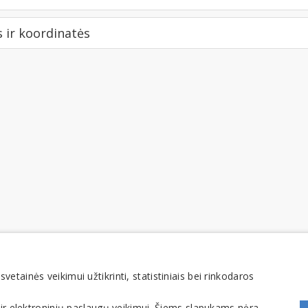
ir koordinatės
tainės veikimui užtikrinti, statistiniais bei rinkodaros
 ir elektroninių paslaugų veikimui. Šiems slapukams nėra