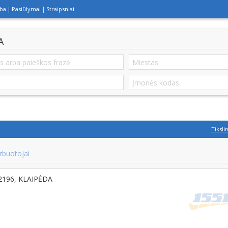
lba
Pasiūlymai
Straipsniai
A
Tiksli
rbuotojai
92196, KLAIPĖDA