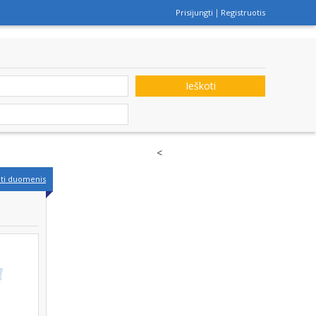
Prisijungti
Registruotis
Ieškoti
<
nti duomenis