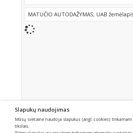
MATUČIO AUTODAŽYMAS, UAB žemėlapis 
Slapukų naudojimas
Mūsų svetainė naudoja slapukus (angl. cookies) tinkamam sve
tikslais.
Būtini slapukai yra privalomi tinkamam interneto svetainės