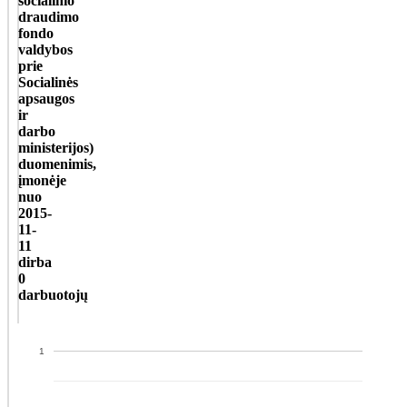
socialinio
draudimo
fondo
valdybos
prie
Socialinės
apsaugos
ir
darbo
ministerijos)
duomenimis,
įmonėje
nuo
2015-
11-
11
dirba
0
darbuotojų
1