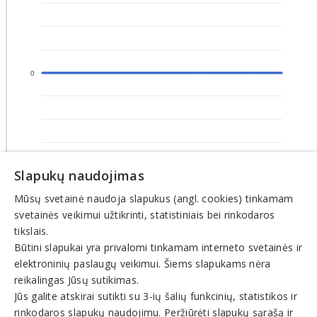
0
Slapukų naudojimas
-1
Mūsų svetainė naudoja slapukus (angl. cookies) tinkamam
2025-12-16
2026-06-29
2025-10-25
2026-05-08
2025-09-03
2026-03-17
2026-01-24
2026-08-07
2025-12-03
2026-06-16
2025-10-12
2026-04-25
2025-08-21
2026-03-04
2026-01-11
2026-07-25
2025-11-20
2026-06-03
2025-09-29
2026-04-12
2025-08-08
2026-02-19
2025-12-29
2026-07-12
2025-11-07
2026-05-21
2025-09-16
2026-03-30
2026-02-06
svetainės veikimui užtikrinti, statistiniais bei rinkodaros
tikslais.
Būtini slapukai yra privalomi tinkamam interneto svetainės ir
elektroninių paslaugų veikimui. Šiems slapukams nėra
© INFOMINTA, UAB. Visos teisės saugomos. Telefonas
+370
reikalingas Jūsų sutikimas.
6900 1551
. El. paštas
info@1551.info
Jūs galite atskirai sutikti su 3-ių šalių funkcinių, statistikos ir
Pagrindinis
rinkodaros slapukų naudojimu. Peržiūrėti slapukų sąrašą ir
Tikslinti duomenis