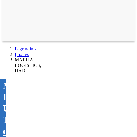
Pagrindinis
Įmonės
MATTIA
LOGISTICS,
UAB
MATTIA
LOGISTICS,
UAB
Tikslinti
duomenis