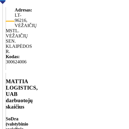
Adresas:
LT-
96216,
VĖŽAIČIŲ
MSTL.
VĖŽAIČIŲ
SEN.
KLAIPĖDOS
R.
Kodas:
300624006
MATTIA
LOGISTICS,
UAB
darbuotojų
skaičius
SoDra
(valstybinio