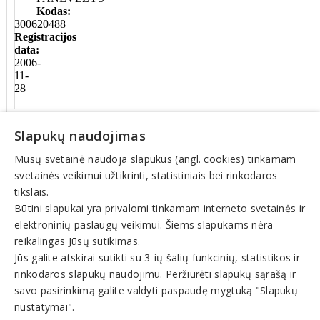
Kodas:
300620488
Registracijos
data:
2006-
11-
28
Teisinis
Slapukų naudojimas
statusas:
išregistruotas
Mūsų svetainė naudoja slapukus (angl. cookies) tinkamam
(nuo
2011-
svetainės veikimui užtikrinti, statistiniais bei rinkodaros
08-
tikslais.
29)
Būtini slapukai yra privalomi tinkamam interneto svetainės ir
elektroninių paslaugų veikimui. Šiems slapukams nėra
© INFOMINTA, UAB. Visos teisės saugomos. Telefonas
+370
reikalingas Jūsų sutikimas.
6900 1551
. El. paštas
info@1551.info
Jūs galite atskirai sutikti su 3-ių šalių funkcinių, statistikos ir
Pagrindinis
rinkodaros slapukų naudojimu. Peržiūrėti slapukų sąrašą ir
Tikslinti duomenis
savo pasirinkimą galite valdyti paspaudę mygtuką "Slapukų
Transportas
El. parduotuvės
nustatymai".
Pagalba