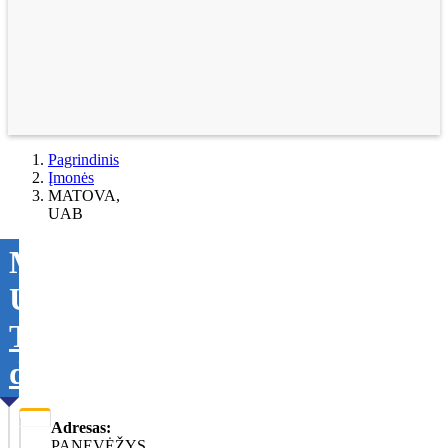
Pagrindinis
Įmonės
MATOVA,
UAB
MATOVA,
UAB
Tikslinti
duomenis
Adresas:
PANEVĖŽYS