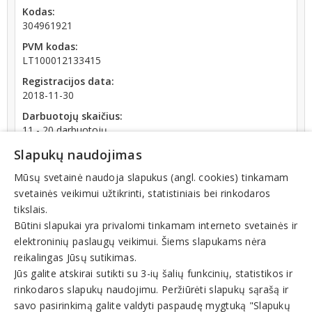
Kodas:
304961921
PVM kodas:
LT100012133415
Registracijos data:
2018-11-30
Darbuotojų skaičius:
11 - 20 darbuotojų
Atlyginimų vidurkis:
Slapukų naudojimas
974,91 € (2026 m. 06 mėn.)
Mūsų svetainė naudoja slapukus (angl. cookies) tinkamam
SoDra įmokų suma:
svetainės veikimui užtikrinti, statistiniais bei rinkodaros
2 563,19 € (2026 m. 06 mėn.)
tikslais.
Apyvarta:
Būtini slapukai yra privalomi tinkamam interneto svetainės ir
633 804 €, pelnas po mokesčių 1,2 % (2024 m.)
elektroninių paslaugų veikimui. Šiems slapukams nėra
Skola Sodrai:
reikalingas Jūsų sutikimas.
21.69 € (nuo 2026-07-27 dienos)
Jūs galite atskirai sutikti su 3-ių šalių funkcinių, statistikos ir
rinkodaros slapukų naudojimu. Peržiūrėti slapukų sąrašą ir
savo pasirinkimą galite valdyti paspaudę mygtuką "Slapukų