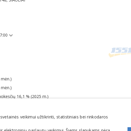
17:00
 mėn.)
 mėn.)
mokesčių 16,1 % (2025 m.)
-28 dienos)
tainės veikimui užtikrinti, statistiniais bei rinkodaros
 ir elektroninių paslaugų veikimui. Šiems slapukams nėra