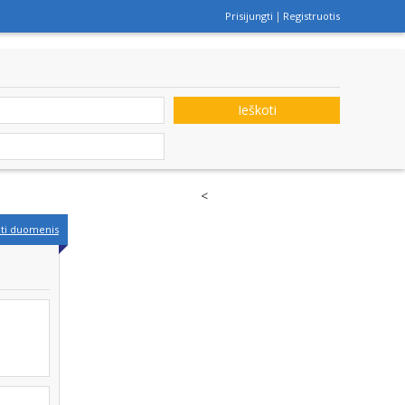
Prisijungti
Registruotis
Ieškoti
<
nti duomenis