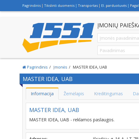
Pagrindinis
Tikslinti duomenis
Transportas
El. parduotuvės
Paga
ĮMONIŲ PAIEŠK
Pagrindinis
Įmonės
MASTER IDEA, UAB
MASTER IDEA, UAB
Informacija
Žemėlapis
Kreditingumas
Da
MASTER IDEA, UAB
MASTER IDEA, UAB - reklamos paslaugos.
Adresas:
Išradėjų g. 16 A, LT-7