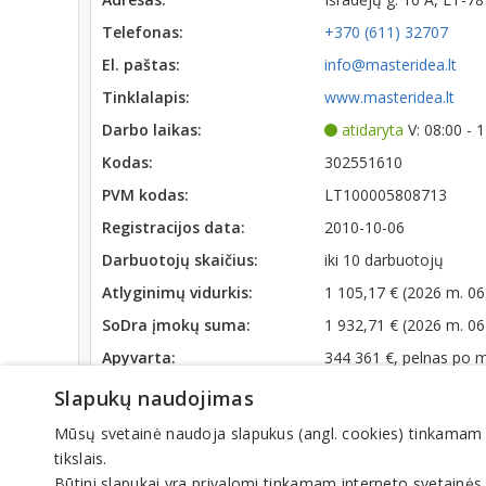
Telefonas:
+370 (611) 32707
El. paštas:
info@masteridea.lt
Tinklalapis:
www.masteridea.lt
Darbo laikas:
atidaryta
V: 08:00 - 
Kodas:
302551610
PVM kodas:
LT100005808713
Registracijos data:
2010-10-06
Darbuotojų skaičius:
iki 10 darbuotojų
Atlyginimų vidurkis:
1 105,17 € (2026 m. 06
SoDra įmokų suma:
1 932,71 € (2026 m. 06
Apyvarta:
344 361 €, pelnas po 
Skola Sodrai:
124.08 € (nuo 2026-07
Slapukų naudojimas
Mūsų svetainė naudoja slapukus (angl. cookies) tinkamam sve
Veiklos sritys
tikslais.
Būtini slapukai yra privalomi tinkamam interneto svetainės
Reklamos paslaugos, gamyba, reklamos agentūros