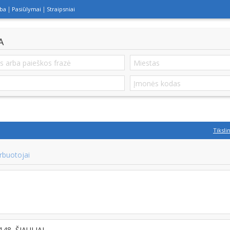
lba
Pasiūlymai
Straipsniai
A
Tiksli
rbuotojai
8148, ŠIAULIAI