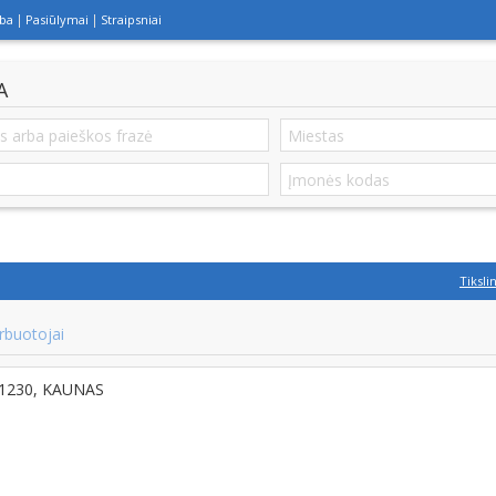
lba
Pasiūlymai
Straipsniai
A
Tiksli
rbuotojai
-51230, KAUNAS