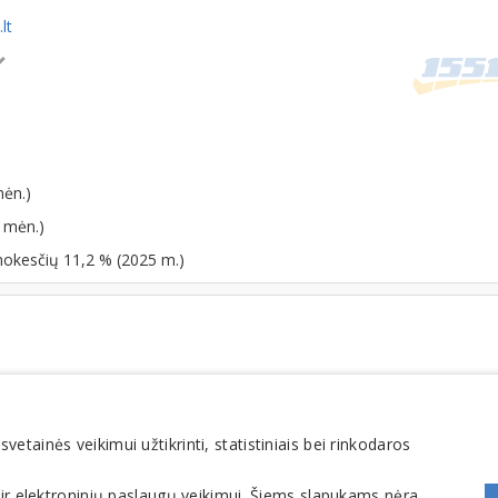
lt
mėn.)
 mėn.)
mokesčių 11,2 % (2025 m.)
tainės veikimui užtikrinti, statistiniais bei rinkodaros
FOMINTA, UAB. Visos teisės saugomos. Telefonas
+370 6900 1551
. El. paštas
info@1551
 ir elektroninių paslaugų veikimui. Šiems slapukams nėra