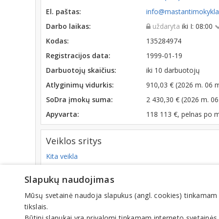
El. paštas:
info@mastantimokykla.
Darbo laikas:
uždaryta
iki I: 08:00
Kodas:
135284974
Registracijos data:
1999-01-19
Darbuotojų skaičius:
iki 10 darbuotojų
Atlyginimų vidurkis:
910,03 € (2026 m. 06 
SoDra įmokų suma:
2 430,30 € (2026 m. 06
Apyvarta:
118 113 €, pelnas po 
Veiklos sritys
Kita veikla
Slapukų naudojimas
Mūsų svetainė naudoja slapukus (angl. cookies) tinkamam sve
© IN
tikslais.
Būtini slapukai yra privalomi tinkamam interneto svetainės