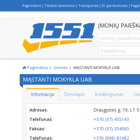
Pagrindinis
Tikslinti duomenis
Transportas
El. parduotuvės
Paga
ĮMONIŲ PAIEŠK
Pagrindinis
Įmonės
MĄSTANTI MOKYKLA UAB
MĄSTANTI MOKYKLA UAB
Informacija
Žemėlapis
Kreditingumas
Da
Adresas:
Draugystės g. 19, LT
Telefonas:
+370 (37) 455143
Faksas:
+370 (37) 354065
Telefonas:
+370 (698) 81082