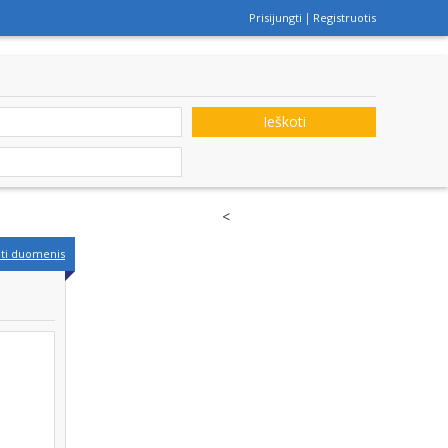
Prisijungti
Registruotis
Ieškoti
<
nti duomenis