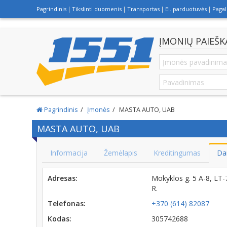
Pagrindinis
Tikslinti duomenis
Transportas
El. parduotuvės
Paga
ĮMONIŲ PAIEŠK
Pagrindinis
Įmonės
MASTA AUTO, UAB
MASTA AUTO, UAB
Informacija
Žemėlapis
Kreditingumas
Da
Adresas:
Mokyklos g. 5 A-8, L
R.
Telefonas:
+370 (614) 82087
Kodas:
305742688