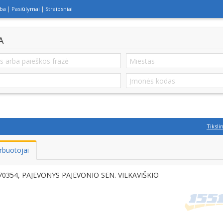
lba
Pasiūlymai
Straipsniai
A
Tiksli
rbuotojai
T-70354, PAJEVONYS PAJEVONIO SEN. VILKAVIŠKIO