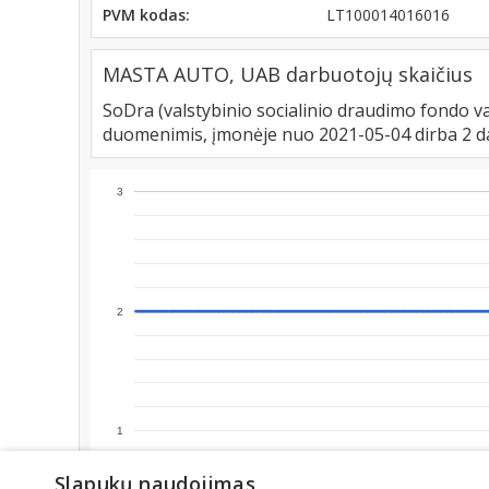
PVM kodas:
LT100014016016
MASTA AUTO, UAB darbuotojų skaičius
SoDra (valstybinio socialinio draudimo fondo va
duomenimis, įmonėje nuo 2021-05-04 dirba 2 d
3
2
1
Slapukų naudojimas