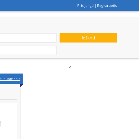
Prisijungti
Registruotis
Ieškoti
<
nti duomenis