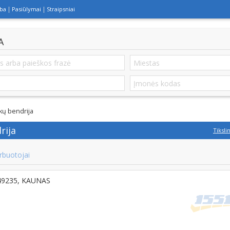
lba
Pasiūlymai
Straipsniai
A
kų bendrija
rija
Tiksli
rbuotojai
T-49235, KAUNAS