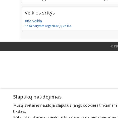
Veiklos sritys
Kita veikla
Kita narystės organizacijų veikla
© IN
Slapukų naudojimas
Mūsų svetainė naudoja slapukus (angl. cookies) tinkamam sve
tikslais.
Būtini slapukai yra privalomi tinkamam interneto svetainės