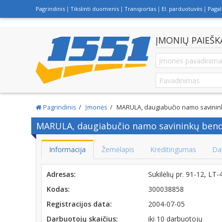
Pagrindinis
Tikslinti duomenis
Transportas
El. parduotuvės
Paga
ĮMONIŲ PAIEŠK
Pagrindinis
Įmonės
MARULA, daugiabučio namo savinin
MARULA, daugiabučio namo savininkų bend
Informacija
Žemėlapis
Kreditingumas
Da
Adresas:
Sukilėlių pr. 91-12, L
Kodas:
300038858
Registracijos data:
2004-07-05
Darbuotojų skaičius:
iki 10 darbuotojų