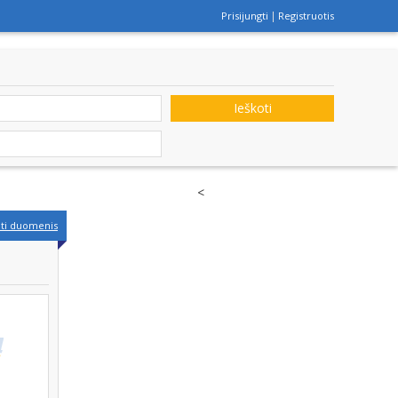
Prisijungti
Registruotis
Ieškoti
<
nti duomenis