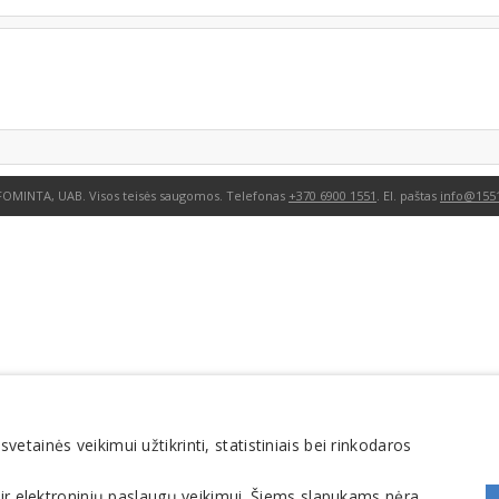
FOMINTA, UAB. Visos teisės saugomos. Telefonas
+370 6900 1551
. El. paštas
info@1551
tainės veikimui užtikrinti, statistiniais bei rinkodaros
 ir elektroninių paslaugų veikimui. Šiems slapukams nėra