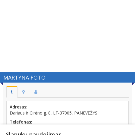
MARTYNA FOTO
Adresas:
Dariaus ir Girėno g. 8, LT-37005, PANEVĖŽYS
Telefonas:
+370 (690) 57515
Slapukų naudojimas