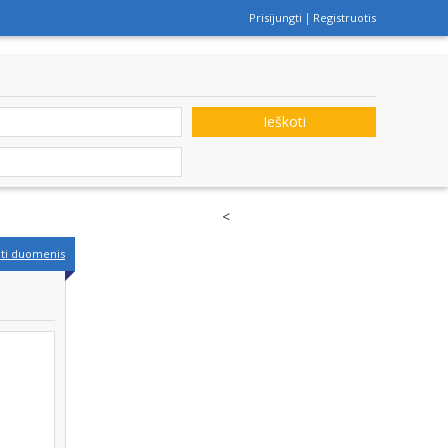
Prisijungti
Registruotis
Ieškoti
<
nti duomenis