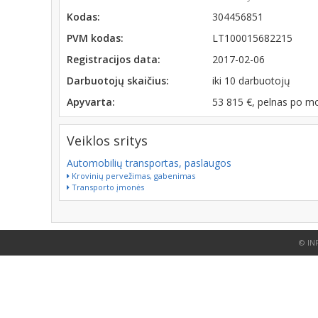
Kodas:
304456851
PVM kodas:
LT100015682215
Registracijos data:
2017-02-06
Darbuotojų skaičius:
iki 10 darbuotojų
Apyvarta:
53 815 €, pelnas po m
Veiklos sritys
Automobilių transportas, paslaugos
Krovinių pervežimas, gabenimas
Transporto įmonės
© IN