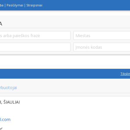
lba
Pasiūlymai
Straipsniai
A
Tiksli
rbuotojai
3, ŠIAULIAI
l.com