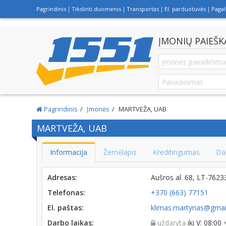
Pagrindinis
Tikslinti duomenis
Transportas
El. parduotuvės
Paga
ĮMONIŲ PAIEŠK
Pagrindinis
Įmonės
MARTVEŽA, UAB
MARTVEŽA, UAB
Informacija
Žemėlapis
Kreditingumas
Da
Adresas:
Aušros al. 68, LT-7623
Telefonas:
+370 (663) 77151
El. paštas:
klimas.martynas@gmai
Darbo laikas:
uždaryta
iki V: 08:00