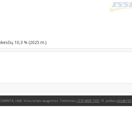
okesčių 10,3 % (2025 m.)
FOMINTA, UAB. Visos teisės saugomos. Telefonas
+370 6900 1551
. El. paštas
info@1551