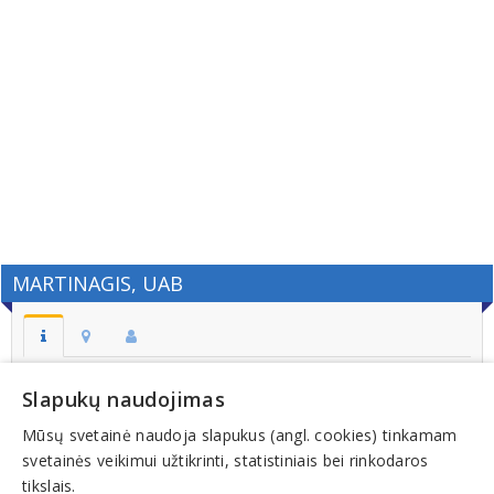
MARTINAGIS, UAB
Adresas:
Slapukų naudojimas
ŠIAULIAI
Mūsų svetainė naudoja slapukus (angl. cookies) tinkamam
Kodas:
svetainės veikimui užtikrinti, statistiniais bei rinkodaros
145904815
tikslais.