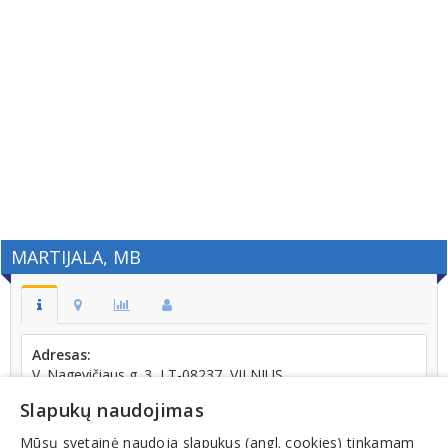
MARTIJALA, MB
Adresas:
V. Nagevičiaus g. 3, LT-08237, VILNIUS
Telefonas:
Slapukų naudojimas
+370 (612) 32491
Mūsų svetainė naudoja slapukus (angl. cookies) tinkamam