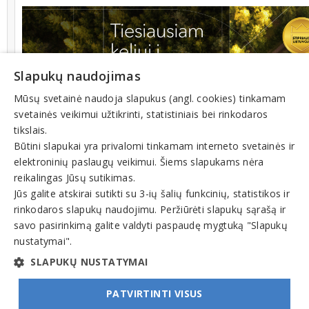
Slapukų naudojimas
Mūsų svetainė naudoja slapukus (angl. cookies) tinkamam
svetainės veikimui užtikrinti, statistiniais bei rinkodaros
tikslais.
Būtini slapukai yra privalomi tinkamam interneto svetainės ir
elektroninių paslaugų veikimui. Šiems slapukams nėra
reikalingas Jūsų sutikimas.
Jūs galite atskirai sutikti su 3-ių šalių funkcinių, statistikos ir
rinkodaros slapukų naudojimu. Peržiūrėti slapukų sąrašą ir
savo pasirinkimą galite valdyti paspaudę mygtuką "Slapukų
nustatymai".
SLAPUKŲ NUSTATYMAI
PATVIRTINTI VISUS
© INFOMINTA, UAB. Visos teisės saugomos. Telefonas
+370 6900 1551
. El. paštas